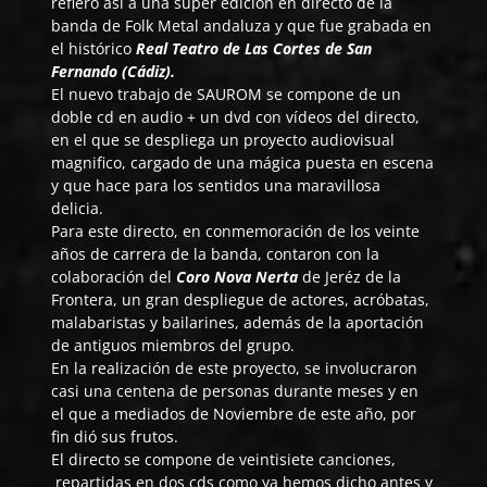
refiero así a una súper edición en directo de la
banda de Folk Metal andaluza y que fue grabada en
el histórico
Real Teatro de Las Cortes de San
Fernando (Cádiz).
El nuevo trabajo de
SAUROM
se compone de un
doble cd en audio + un dvd con vídeos del directo,
en el que se despliega un proyecto audiovisual
magnifico, cargado de una mágica puesta en escena
y que hace para los sentidos una maravillosa
delicia.
Para este directo, en conmemoración de los veinte
años de carrera de la banda, contaron con la
colaboración del
Coro Nova Nerta
de Jeréz de la
Frontera, un gran despliegue de actores, acróbatas,
malabaristas y bailarines, además de la aportación
de antiguos miembros del grupo.
En la realización de este proyecto, se involucraron
casi una centena de personas durante meses y en
el que a mediados de Noviembre de este año, por
fin dió sus frutos.
El directo se compone de veintisiete canciones,
repartidas en dos cds como ya hemos dicho antes y