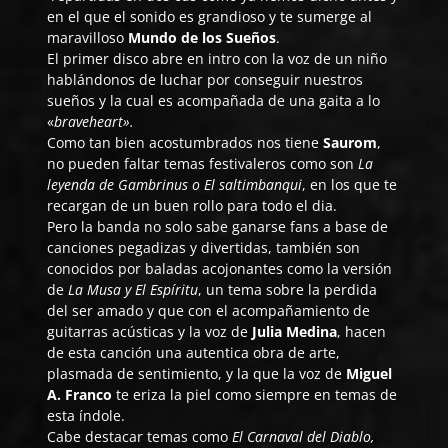
en el que el sonido es grandioso y te sumerge al
maravilloso
Mundo de los Sueños
.
El primer disco abre en intro con la voz de un niño
hablándonos de luchar por conseguir nuestros
sueños y la cual es acompañada de una gaita a lo
«
braveheart».
Como tan bien acostumbrados nos tiene
Saurom
,
no pueden faltar temas festivaleros como son
La
leyenda de Gambrinus o El saltimbanqui
, en los que te
recargan de un buen rollo para todo el dia.
Pero la banda no solo sabe ganarse fans a base de
canciones pegadizas y divertidas, también son
conocidos por baladas acojonantes como la versión
de
La Musa y El Espíritu
, un tema sobre la perdida
del ser amado y que con el acompañamiento de
guitarras acústicas y la voz de
Julia Medina
, hacen
de esta canción una autentica obra de arte,
plasmada de sentimiento, y la que la voz de
Miguel
A. Franco
te eriza la piel como siempre en temas de
esta índole.
Cabe destacar temas como
El Carnaval del Diablo,