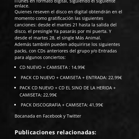
iTunes en formato digital, siguiendo el
siguiente
enlace.
Quienes reseven el disco en digital obtendrán en el
momento como gratificación las siguientes
canciones: desde el martes 21 hasta la salida del
disco, el presingle Ya pasarás por mi puerta. Y
desde el martes 28, el single Más Animal.
Además también pueden adquirirse los siguientes
packs, con CDs anteriores del grupo y/o Entradas
para algunos conciertos:
CD NUEVO + CAMISETA : 14,99€
PACK CD NUEVO + CAMISETA + ENTRADA: 22,99€
PACK CD NUEVO + CD EL SINO DE LA HERIDA +
CAMISETA: 22,99€
PACK DISCOGRAFíA + CAMISETA: 41,99€
Bocanada en
Facebook
y
Twitter
Publicaciones relacionadas: