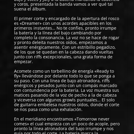
y coros, presentada la banda vamos a ver qué tal
suena el álbum.
El primer corte y encargado de la apertura del rosco
es «Dreamer» con unos acordes apacibles en los
primeros instantes… No te confíes, pronto irrumpe
la batería y la línea del bajo cambiando por
completo la consonancia. La voz no se hace de rogar
y pronto deleita nuestros oídos, empezamos a
asentir enérgicamente. Con un estribillo pegadizo,
de los que se quedan en la cabeza dando vueltas
junto con riffs excepcionales, una grata forma de
empezar.
Acomete como un torbellino de energía «Ready to
fly» llevándose por delante todo lo que se ponga a
su paso. Con una línea de bajo atronadora, riffs
enérgicos y pesados junto con un compás marcado
con contundencia por la batería. La voz muestra sus
matices pasando de la voz de pecho a la de cabeza
y viceversa con algunos growls puntuales… El solo
de guitarra embelesa nuestros oídos, donde el corte
se nos pasa como una exhalación.
En el meridiano encontramos «Tomorrow never
comes» el cual empieza con un poco de acople, pero
pronto la línea atronadora del bajo irrumpe y nos
guía por todo el corte. La batería marca la