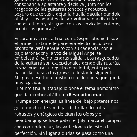
consonancia aplastante y decisiva junto con los
rasgados de las guitarras tenaces y robustos.
Seguro que te vas a dejar la huella dactilar dándole
al play… Los amantes del air guitar van a disfrutar
con este tema y si sigues con las cervicales enteras,
pronto las quebrarás.
Encaramos la recta final con «Despertation» desde
el primer instante te parecerá electrónico, pero
pronto te verás envuelto con su cadencia, con el
bajo atronador y la voz de Miguel Ángel te
embelesará, ya no tendrás salida… Los rasgueados
de la guitarra son excepcionales donde disfrutarás,
la voz muestra su registro más indulgente para
pasar dar paso a los growls al instante siguiente.
Me gusta ese toque distinto que le dan y que queda
muy logrado.
El punto final al trabajo lo pone el tema homónimo
que da nombre al álbum «
Revolution man
»
irrumpe con energía. La línea del bajo potente nos
guía por el corte sin dejar de brillar, los riffs
robustos y enérgicos deleitan los oídos y el
headbanging se hace patente. July marca el compás
con contundencia y las variaciones de este a la
perfección. Sin lugar a dudas se pasa como una