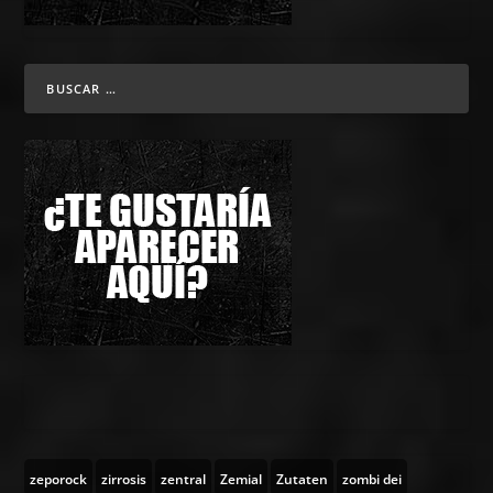
zeporock
zirrosis
zentral
Zemial
Zutaten
zombi dei