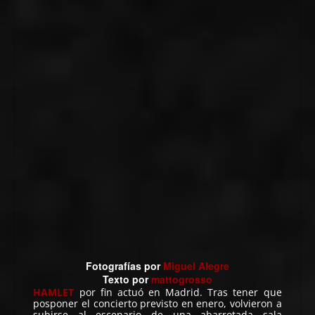
Fotografías
p
or
Miguel Alegre
Texto
p
or
mattogrosso
HAMLET
por fin actuó en Madrid. Tras tener que
posponer el concierto previsto en enero, volvieron a
subirse al escenario de una abarrotada sala