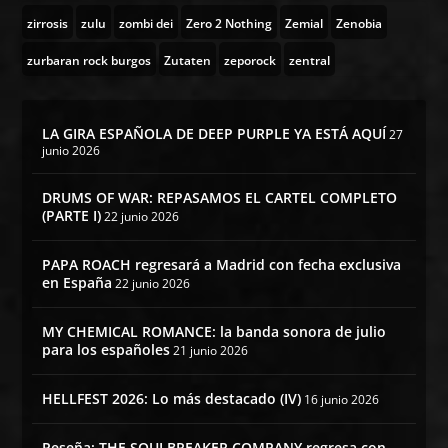
zirrosis
zulu
zombi dei
Zero 2 Nothing
Zemial
Zenobia
zurbaran rock burgos
Zutaten
zeporock
zentral
LA GIRA ESPAÑOLA DE DEEP PURPLE YA ESTÁ AQUÍ
27
junio 2026
DRUMS OF WAR: REPASAMOS EL CARTEL COMPLETO
(PARTE I)
22 junio 2026
PAPA ROACH regresará a Madrid con fecha exclusiva
en España
22 junio 2026
MY CHEMICAL ROMANCE: la banda sonora de julio
para los españoles
21 junio 2026
HELLFEST 2026: Lo más destacado (IV)
16 junio 2026
Reseña: THE SOULBREAKER COMPANY regresa con