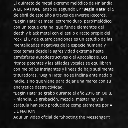
El quinteto de metal extremo melódico de Finlandia,
A LIE NATION
, lanzó su segundo EP “
Begin Hate
” el 5
de abril de este año a través de Inverse Records.
“Begin Hate” es metal extremo duro, pero melódico,
con un toque original que funde elementos del
death y black metal con el estilo directo propio del
rock. El EP de cuatro canciones es un estudio de las
mentalidades negativas de la especie humana y
toca temas desde la agresividad extrema hasta
atmósferas autodestructivas o el Apocalipsis. Los
ritmos potentes y las afiladas vocales se equilibran
con melodías intrigantes y líneas de bajo sutilmente
trituradoras. “Begin Hate” no se inclina ante nada o
nadie, sino que viene para dejar una marca con su
energética destructividad.
“Begin Hate” se grabó durante el año 2016 en Oulu,
Finlandia. La grabación, mezcla, mástering y la
carátula han sido producidos completamente por
A
LIE NATION
.
Aquí un video oficial de “Shooting the Messenger”: