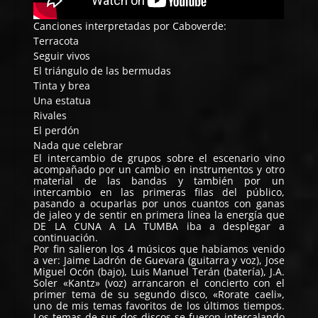
Canciones interpretadas por Caboverde:
Terracota
Seguir vivos
El triángulo de las bermudas
Tinta y brea
Una estatua
Rivales
El perdón
Nada que celebrar
El intercambio de grupos sobre el escenario vino
acompañado por un cambio en instrumentos y otro
material de las bandas y también por un
intercambio en las primeras filas del público,
pasando a ocuparlas por unos cuantos con ganas
de jaleo y de sentir en primera línea la energía que
DE LA CUNA A LA TUMBA iba a desplegar a
continuación.
Por fin salieron los 4 músicos que habíamos venido
a ver: Jaime Ladrón de Guevara (guitarra y voz), Jose
Miguel Ocón (bajo),
Luis Manuel Terán (batería), J.A.
Soler «Kantz» (voz) arrancaron el concierto con el
primer tema de su segundo disco, «Rorate caeli»,
uno de mis temas favoritos de los últimos tiempos.
Los temas de sus dos discos se fueron intercalando