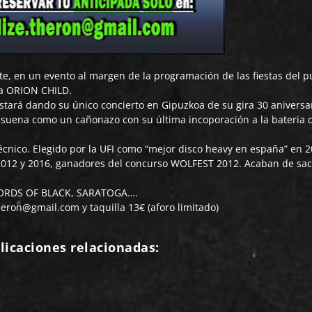
te, en un evento al margen de la programación de las fiestas del p
a ORION CHILD.
tará dando su único concierto en Gipuzkoa de su gira 30 aniversar
a suena como un cañonazo con su última incoporación a la bateria d
cnico. Elegido por la UFI como “mejor disco heavy en españa” en 2
 2012 y 2016, ganadores del concurso WOLFEST 2012. Acaban de sac
LORDS OF BLACK, SARATOGA….
theron@gmail.com y t
aquilla 13€ (aforo limitado)
licaciones relacionadas: