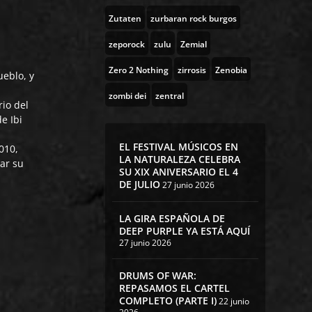
Zutaten
zurbaran rock burgos
zeporock
zulu
Zemial
Zero 2 Nothing
zirrosis
Zenobia
ueblo, y
zombi dei
zentral
io del
e Ibi
EL FESTIVAL MÚSICOS EN
010,
LA NATURALEZA CELEBRA
ar su
SU XIX ANIVERSARIO EL 4
DE JULIO
27 junio 2026
LA GIRA ESPAÑOLA DE
DEEP PURPLE YA ESTÁ AQUÍ
27 junio 2026
DRUMS OF WAR:
REPASAMOS EL CARTEL
COMPLETO (PARTE I)
22 junio