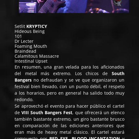
Setlit
KRYPTICY
Hideous Being
101
Dr Lecter
Foaming Mouth
Braindead
Calamitous Massacre
Intestinal Upset
En resumen, una gran velada para los aficionados
del metal más extremo. Los chicos de
South
Bangers
no defraudan y se ve que organizaron un
festival bien llevado, con un punto débil, el respeto
a los horarios, pero en general ha salido todo muy
redondo.
Se aprovechó el evento para hacer público el cartel
de
VIII South Bangers Fest
, que ofrecerá un elenco
también bastante extremo, un giro bastante brusco
en comparación de las ediciones anteriores que
eran más de heavy metal clásico. El cartel estará
compuesto por
RED EYE
,
BLOOD INCANTATION
y