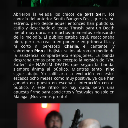
Abrieron la velada los chicos de
SPIT SHIT
, los
conocía del anterior South Bangers Fest, que era su
estreno, pero desde aquel entonces han pulido su
estilo y desechado el toque Thrash para un Death
metal muy duro, en muchos momentos rehusando
de la melodía. El público estaba aquí, reaccionaba
bien, pero era reacio en ponerse en primera fila, y
ni corto ni perezoso
Charlie
, el cantante, y
sobretodo
Pino
el bajista, se instalaron en medio de
la asistencia compartiendo empujones. La banda
desgrana temas propios excepto la versión de “You
Suffer” de NAPALM DEATH, que según la banda,
siempre ánima al público. Mientras tanto,
Pino
sigue abajo. Yo calificaría la evolución en estos
escasos ocho meses como muy positiva, ya que han
ganado en puesta en escena e interacción con el
público. A este ritmo no hay duda, serán una
apuesta firme para conciertos y festivales no solo en
Málaga. ¡Nos vemos pronto!