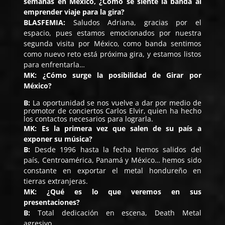
semanas en México, ¿Cómo se siente la banda al
emprender viaje para la gira?
BLASFEMIA:
Saludos Adriana, gracias por el
espacio, pues estamos emocionados por nuestra
segunda visita por México, como banda sentimos
como nuevo reto está próxima gira, y estamos listos
para enfrentarla…
MK: ¿Cómo surge la posibilidad de Girar por
México?
B:
La oportunidad se nos vuelve a dar por medio de
promotor de conciertos Carlos Elvir, quien ha hecho
los contactos necesarios para lograrla.
MK: Es la primera vez que salen de su país a
exponer su música?
B:
Desde 1996 hasta la fecha hemos salidos del
país, Centroamérica, Panamá y México… hemos sido
constante en exportar el metal hondureño en
tierras extranjeras.
MK: ¿Qué es lo que veremos en sus
presentaciones?
B:
Total dedicación en escena, Death Metal
agresivo…