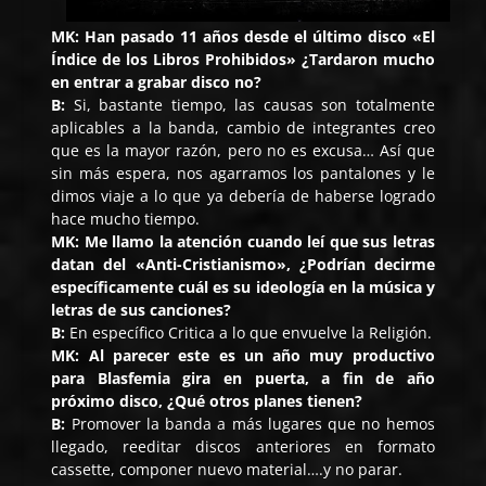
MK: Han pasado 11 años desde el último disco «El
Índice de los Libros Prohibidos» ¿Tardaron mucho
en entrar a grabar disco no?
B:
Si, bastante tiempo, las causas son totalmente
aplicables a la banda, cambio de integrantes creo
que es la mayor razón, pero no es excusa… Así que
sin más espera, nos agarramos los pantalones y le
dimos viaje a lo que ya debería de haberse logrado
hace mucho tiempo.
MK: Me llamo la atención cuando leí que sus letras
datan del «Anti-Cristianismo», ¿Podrían decirme
específicamente cuál es su ideología en la música y
letras de sus canciones?
B:
En específico Critica a lo que envuelve la Religión.
MK: Al parecer este es un año muy productivo
para Blasfemia gira en puerta, a fin de año
próximo disco, ¿Qué otros planes tienen?
B:
Promover la banda a más lugares que no hemos
llegado, reeditar discos anteriores en formato
cassette, componer nuevo material….y no parar.