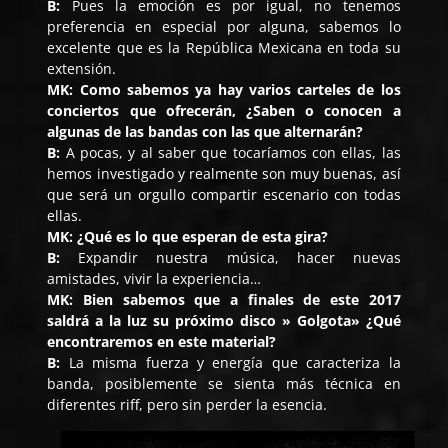
B:
Pues la emoción es por igual, no tenemos
preferencia en especial por alguna, sabemos lo
excelente que es la República Mexicana en toda su
extensión.
MK: Como sabemos ya hay varios carteles de los
conciertos que ofrecerán, ¿Saben o conocen a
algunas de las bandas con las que alternarán?
B:
A pocas, y al saber que tocaríamos con ellas, las
hemos investigado y realmente son muy buenas, así
que será un orgullo compartir escenario con todas
ellas.
MK: ¿Qué es lo que esperan de esta gira?
B:
Expandir nuestra música, hacer nuevas
amistades, vivir la experiencia…
MK: Bien sabemos que a finales de este 2017
saldrá a la luz su próximo disco » Golgota» ¿Qué
encontraremos en este material?
B:
La misma fuerza y energía que caracteriza la
banda, posiblemente se sienta más técnica en
diferentes riff, pero sin perder la esencia.