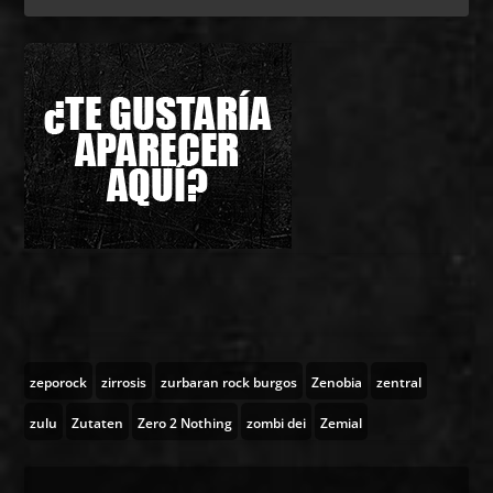
zeporock
zirrosis
zurbaran rock burgos
Zenobia
zentral
zulu
Zutaten
Zero 2 Nothing
zombi dei
Zemial