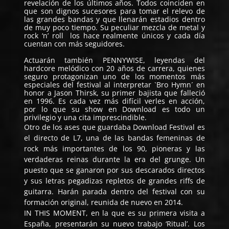
revelación de los últimos años. Todos coinciden en
que son dignos sucesores para tomar el relevo de
las grandes bandas y que llenarán estadios dentro
de muy poco tiempo. Su peculiar mezcla de metal y
rock ‘n’ roll los hace realmente únicos y cada día
cuentan con más seguidores.
Actuarán también PENNYWISE, leyendas del
hardcore melódico con 20 años de carrera, quienes
seguro protagonizan uno de los momentos más
especiales del festival al interpretar `Bro Hymn´ en
honor a Jason Thirsk, su primer bajista que falleció
en 1996. Es cada vez más difícil verles en acción,
por lo que su show en Download es todo un
privilegio y una cita imprescindible.
Otro de los ases que guardaba Download Festival es
el directo de L7, una de las bandas femeninas de
rock más importantes de los 90, pioneras y las
verdaderas reinas durante la era del grunge. Un
puesto que se ganaron por sus descarados directos
y sus letras pegadizas repletos de grandes riffs de
guitarra. Harán parada dentro del festival con su
formación original, reunida de nuevo en 2014.
IN THIS MOMENT, en la que es su primera visita a
España, presentarán su nuevo trabajo ‘Ritual’. Los