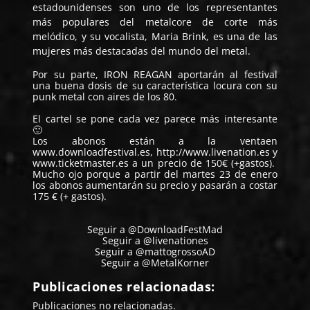
estadounidenses son uno de los representantes
más populares del metalcore de corte más
melódico, y su vocalista, Maria Brink, es una de las
mujeres más destacadas del mundo del metal.
Por su parte, IRON REAGAN aportarán al festival
una buena dosis de su característica locura con su
punk metal con aires de los 80.
El cartel se pone cada vez parece más interesante
🙂
Los abonos están a la ventaen
www.downloadfestival.es, http://www.livenation.es y
www.ticketmaster.es a un precio de 150€ (+gastos).
Mucho ojo porque a partir del martes 23 de enero
los abonos aumentarán su precio y pasarán a costar
175 € (+ gastos).
Seguir a @DownloadFestMad
Seguir a @livenationes
Seguir a @mattogrossoAD
Seguir a @MetalKorner
Publicaciones relacionadas:
Publicaciones no relacionadas.