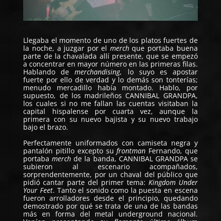
Llegaba el momento de uno de los platos fuertes de
la noche, a juzgar por el
merch
que portaba buena
parte de la chavalada allí presente, que se empezó
a concentrar en mayor número en las primeras filas.
Hablando de
merchandising
, lo suyo es apostar
fuerte por ello de verdad y lo demás son tonterías;
menudo mercadillo había montado. Hablo, por
supuesto, de los madrileños
CANNIBAL GRANDPA
,
los cuales si no me fallan las cuentas visitaban la
capital hispalense por cuarta vez, aunque la
primera con su nuevo bajista y su nuevo trabajo
bajo el brazo.
Perfectamente uniformados con camiseta negra y
pantalón pitillo excepto su
frontman
Fernando, que
portaba
merch
de la banda, CANNIBAL GRANDPA se
subieron al escenario acompañados,
sorprendentemente, por un chaval del público que
pidió cantar parte del primer tema:
Kingdom Under
Your Feet
. Tanto el sonido como la puesta en escena
fueron arrolladores desde el principio, quedando
demostrado por qué se trata de una de las bandas
más en forma del metal underground nacional.