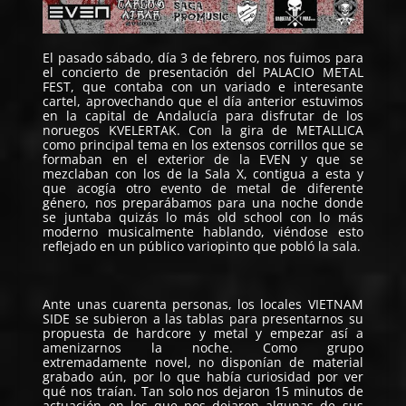
El pasado sábado, día 3 de febrero, nos fuimos para
el concierto de presentación del
PALACIO METAL
FEST
, que contaba con un variado e interesante
cartel, aprovechando que el día anterior estuvimos
en la capital de Andalucía para disfrutar de los
noruegos KVELERTAK. Con la gira de METALLICA
como principal tema en los extensos corrillos que se
formaban en el exterior de la EVEN y que se
mezclaban con los de la Sala X, contigua a esta y
que acogía otro evento de metal de diferente
género, nos preparábamos para una noche donde
se juntaba quizás lo más old school con lo más
moderno musicalmente hablando, viéndose esto
reflejado en un público variopinto que pobló la sala.
Ante unas cuarenta personas, los locales
VIETNAM
SIDE
se subieron a las tablas para presentarnos su
propuesta de hardcore y metal y empezar así a
amenizarnos la noche. Como grupo
extremadamente novel, no disponían de material
grabado aún, por lo que había curiosidad por ver
qué nos traían. Tan solo nos dejaron 15 minutos de
actuación en los que nos dejaron algunas de sus