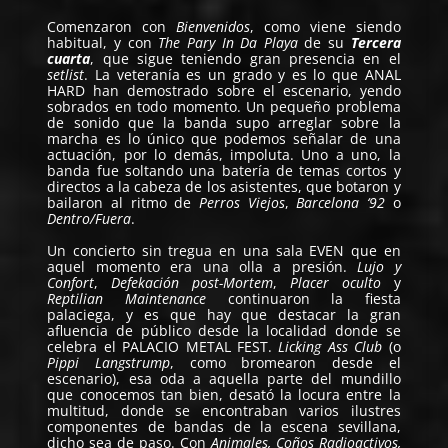
Comenzaron con
Bienvenidos
, como viene siendo
habitual, y con
The Pary In Da Playa
de su
Tercera
cuarta
, que sigue teniendo gran presencia en el
setlist
. La veteranía es un grado y es lo que ANAL
HARD han demostrado sobre el escenario, yendo
sobrados en todo momento. Un pequeño problema
de sonido que la banda supo arreglar sobre la
marcha es lo único que podemos señalar de una
actuación, por lo demás, impoluta. Uno a uno, la
banda fue soltando una batería de temas cortos y
directos a la cabeza de los asistentes, que botaron y
bailaron al ritmo de
Perros Viejos
,
Barcelona ‘92
o
Dentro/Fuera
.
Un concierto sin tregua en una sala EVEN que en
aquel momento era una olla a presión.
Lujo y
Confort
,
Defekación post-Mortem
,
Placer oculto
y
Reptilian Maintenance
continuaron la fiesta
palaciega, y es que hay que destacar la gran
afluencia de público desde la localidad donde se
celebra el PALACIO METAL FEST.
Licking Ass Club
(o
Pippi Langstrump
, como bromearon desde el
escenario), esa oda a aquella parte del mundillo
que conocemos tan bien, desató la locura entre la
multitud, donde se encontraban varios ilustres
componentes de bandas de la escena sevillana,
dicho sea de paso. Con
Animales, Coños Radioactivos,