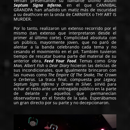
Venían presentando su flamante último álbum
Septum Signa Inferno
, en el que CANNIBAL
GRANDPA han añadido un matiz más de oscuridad
a su deathcore en la onda de CARNIFEX o THY ART IS
MURDER.
Por lo tanto, realizaron un extenso recorrido por el
mismo (tan extenso que interpretaron desde el
primer al último corte). Complicidad absoluta con
un público, mayormente joven, que no paró de
alentar a la banda celebrando cada tema y no
cesando el movimiento en el pit. También tuvieron
tiempo de rescatar buena parte del material de su
anterior obra,
Feed Your Food
. Temas como
Gray
Man, Albert Fish
o
Dear Diary
hicieron las delicias de
sus incondicionales, que igualmente brincaron con
las nuevas como
The Empire Of The Snake, The Crown
o
Cerberus
. La traca final, compuesta por
Legacy,
Septum Signs Inferno
y
Drown In Silver
, sirvió para
echar el resto ante un entregado público en la parte
de delante y aquellos que permanecían
observadores en el fondo de la sala. Esperábamos
un gran directo por su parte y no decepcionaron.