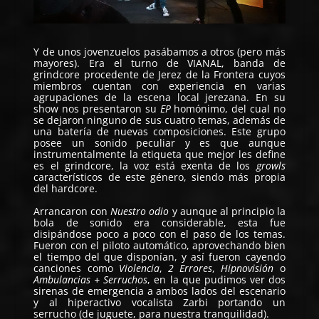
Y de unos jovenzuelos pasábamos a otros (pero más
mayores). Era el turno de
VIANAL
, banda de
grindcore procedente de Jerez de la Frontera cuyos
miembros cuentan con experiencia en varias
agrupaciones de la escena local jerezana. En su
show nos presentaron su
EP
homónimo, del cual no
se dejaron ninguno de sus cuatro temas, además de
una batería de nuevas composiciones. Este grupo
posee un sonido peculiar y es que aunque
instrumentalmente la etiqueta que mejor les define
es el grindcore, la voz está exenta de los
growls
característicos de este género, siendo más propia
del hardcore.
Arrancaron con
Nuestro odio
y aunque al principio la
bola de sonido era considerable, esta fue
disipándose poco a poco con el paso de los temas.
Fueron con el piloto automático, aprovechando bien
el tiempo del que disponían, y así fueron cayendo
canciones como
Violencia
,
2 Errores
,
Hipnovisión
o
Ambulancias + Serruchos
, en la que pudimos ver dos
sirenas de emergencia a ambos lados del escenario
y al hiperactivo vocalista Zarbi portando un
serrucho (de juguete, para nuestra tranquilidad).