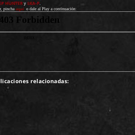
EP HUNTER
y
SKA-P
.
er, pincha
aquí
o dale al Play a continuación:
licaciones relacionadas: