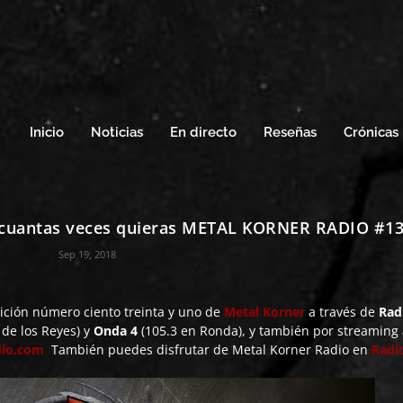
Inicio
Noticias
En directo
Reseñas
Crónicas
r cuantas veces quieras METAL KORNER RADIO #1
Sep 19, 2018
ición número ciento treinta y uno de
Metal Korner
a través de
Rad
de los Reyes) y
Onda 4
(105.3 en Ronda), y también por streaming
dio.com
.
También puedes disfrutar de Metal Korner Radio en
Radi