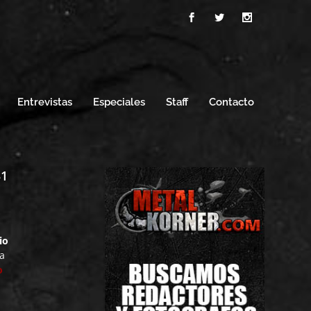
Entrevistas
Especiales
Staff
Contacto
31
io
 a
o