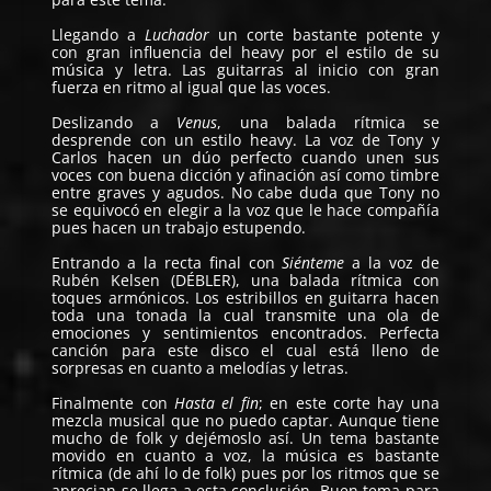
Llegando a
Luchador
un corte bastante potente y
con gran influencia del heavy por el estilo de su
música y letra. Las guitarras al inicio con gran
fuerza en ritmo al igual que las voces.
Deslizando a
Venus
, una balada rítmica se
desprende con un estilo heavy. La voz de Tony y
Carlos hacen un dúo perfecto cuando unen sus
voces con buena dicción y afinación así como timbre
entre graves y agudos. No cabe duda que Tony no
se equivocó en elegir a la voz que le hace compañía
pues hacen un trabajo estupendo.
Entrando a la recta final con
Siénteme
a la voz de
Rubén Kelsen (DÉBLER), una balada rítmica con
toques armónicos. Los estribillos en guitarra hacen
toda una tonada la cual transmite una ola de
emociones y sentimientos encontrados. Perfecta
canción para este disco el cual está lleno de
sorpresas en cuanto a melodías y letras.
Finalmente con
Hasta el fin
; en este corte hay una
mezcla musical que no puedo captar. Aunque tiene
mucho de folk y dejémoslo así. Un tema bastante
movido en cuanto a voz, la música es bastante
rítmica (de ahí lo de folk) pues por los ritmos que se
aprecian se llega a esta conclusión. Buen tema para