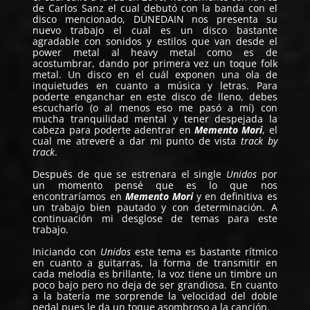
de Carlos Sanz el cual debutó con la banda con el
disco mencionado, DÜNEDAIN nos presenta su
nuevo trabajo el cual es un disco bastante
agradable con sonidos y estilos que van desde el
power metal al heavy metal como es de
acostumbrar, dando por primera vez un toque folk
metal. Un disco en el cuál exponen una ola de
inquietudes en cuanto a música y letras. Para
poderte enganchar en este disco de lleno, debes
escucharlo (o al menos eso me pasó a mí) con
mucha tranquilidad mental y tener despejada la
cabeza para poderte adentrar en
Memento Mori
, el
cual me atreveré a dar mi punto de vista
track by
track
.
Después de que se estrenara el single
Unidos
por
un momento pensé que es lo que nos
encontraríamos en
Memento Mori
y en definitiva es
un trabajo bien pautado y con determinación. A
continuación mi desglose de temas para este
trabajo.
Iniciando con
Unidos
este tema es bastante rítmico
en cuanto a guitarras, la forma de transmitir en
cada melodía es brillante, la voz tiene un timbre un
poco bajo pero no deja de ser grandiosa. En cuanto
a la batería me sorprende la velocidad del doble
pedal pues le da un toque asombroso a la canción.