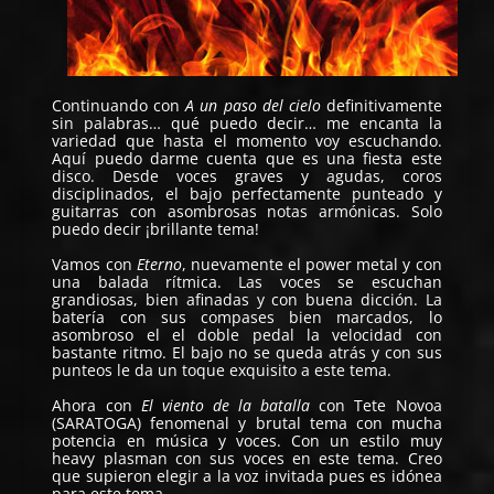
Continuando con
A un paso del cielo
definitivamente
sin palabras… qué puedo decir… me encanta la
variedad que hasta el momento voy escuchando.
Aquí puedo darme cuenta que es una fiesta este
disco. Desde voces graves y agudas, coros
disciplinados, el bajo perfectamente punteado y
guitarras con asombrosas notas armónicas. Solo
puedo decir ¡brillante tema!
Vamos con
Eterno
, nuevamente el power metal y con
una balada rítmica. Las voces se escuchan
grandiosas, bien afinadas y con buena dicción. La
batería con sus compases bien marcados, lo
asombroso el el doble pedal la velocidad con
bastante ritmo. El bajo no se queda atrás y con sus
punteos le da un toque exquisito a este tema.
Ahora con
El viento de la batalla
con Tete Novoa
(SARATOGA) fenomenal y brutal tema con mucha
potencia en música y voces. Con un estilo muy
heavy plasman con sus voces en este tema. Creo
que supieron elegir a la voz invitada pues es idónea
para este tema.