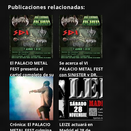
Publicaciones relacionadas:
El PALACIO METAL
Se acerca el VI
FEST presenta el
PALACIO METAL FEST
cartel completo de su
con SINISTER y DR.
próxima edición
LIVING DEAD a la
cabeza
Crónica: El PALACIO
LEIZE actuará en
METAL FEST culmina
Madrid el 28 de