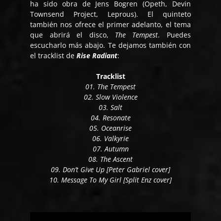
ha sido obra de Jens Bogren (Opeth, Devin
Townsend Project, Leprous). El quinteto
también nos ofrece el primer adelanto, el tema
que abrirá el disco,
The Tempest
. Puedes
escucharlo más abajo. Te dejamos también con
el tracklist de
Rise Radiant
:
Tracklist
01. The Tempest
02. Slow Violence
03. Salt
04. Resonate
05. Oceanrise
06. Valkyrie
07. Autumn
08. The Ascent
09. Don’t Give Up [Peter Gabriel cover]
10. Message To My Girl [Split Enz cover]