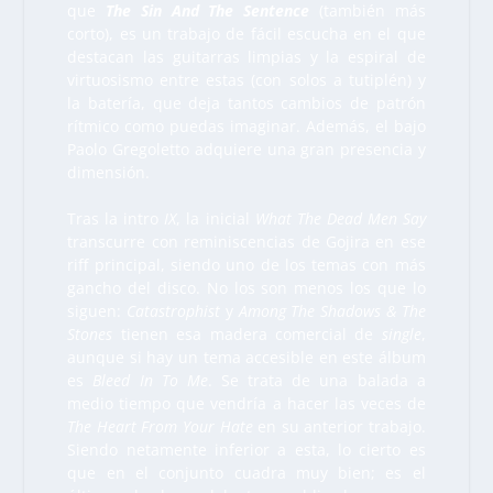
que
The Sin And The Sentence
(también más
corto), es un trabajo de fácil escucha en el que
destacan las guitarras limpias y la espiral de
virtuosismo entre estas (con solos a tutiplén) y
la batería, que deja tantos cambios de patrón
rítmico como puedas imaginar. Además, el bajo
Paolo Gregoletto adquiere una gran presencia y
dimensión.
Tras la intro
IX
, la inicial
What The Dead Men Say
transcurre con reminiscencias de Gojira en ese
riff principal, siendo uno de los temas con más
gancho del disco. No los son menos los que lo
siguen:
Catastrophist
y
Among The Shadows & The
Stones
tienen esa madera comercial de
single
,
aunque si hay un tema accesible en este álbum
es
Bleed In To Me
. Se trata de una balada a
medio tiempo que vendría a hacer las veces de
The Heart From Your Hate
en su anterior trabajo.
Siendo netamente inferior a esta, lo cierto es
que en el conjunto cuadra muy bien; es el