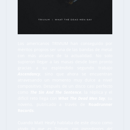
Los americanos TRIVIUM han conseguido por
méritos propios ser una de las bandas de metal
con más alcance de la actualidad. No solo
supieron llegar a las masas desde bien pronto
gracias a su espléndido segundo trabajo
Ascendancy
, sino que ahora se encuentran
atravesando un momento muy dulce a nivel
compositivo. Después de un disco casi perfecto
como
The Sin And The Sentence
, la réplica y el
difícil reto llega con
What The Dead Men Say
, su
noveno, publicado a través de
Roadrunner
Records
.
Cuando Matt Heafy hablaba de este disco como
«
todo lo que es Trivium, con ingredientes del