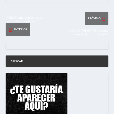
ATHEIST vendrá de gira a la
PRÓXIMO
península en septiembre
ANTERIOR
CLOSING THE EARTH presenta
nuevo single: «Torn in Two»