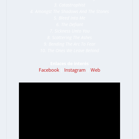
3. Catastrophist
4. Amongst The Shadows And The Stones
5. Bleed Into Me
6. The Defiant
7. Sickness Unto You
8. Scattering The Ashes
9. Bending The Arc To Fear
10. The Ones We Leave Behind
Enlaces de interés
Facebook
Instagram
Web
|
|