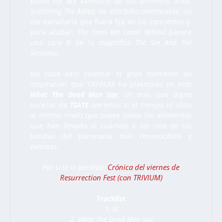
Bullet For My Valentine de sus primeros años.
Scattering The Ashes
, de estribillo memorable, no
me extrañaría que fuera fija en los conciertos y,
para acabar,
The Ones We Leave Behind
parece
una cara B de la magnífica
The Sin And The
Sentence
.
No cabe sino celebrar el gran momento de
inspiración que TRIVIUM ha plasmado en este
What The Dead Men Say
. Un más que digno
sucesor de
TSATS
(veremos si el tiempo lo sitúa
al mismo nivel) que posee todos los elementos
que han llevado al cuarteto a ser una de las
bandas del panorama más reconocibles y
exitosas.
Crónica del viernes de
Por si te lo perdiste:
Resurrection Fest (con TRIVIUM)
Tracklist
1. IX
2. What The Dead Men Say