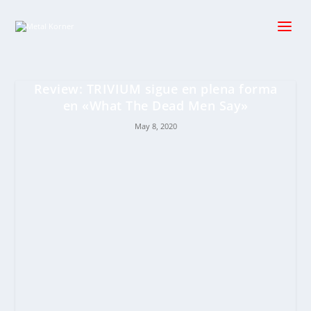
Review: TRIVIUM sigue en plena forma
en «What The Dead Men Say»
May 8, 2020