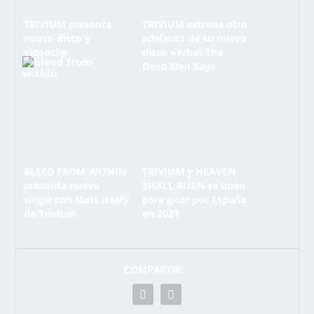
TRIVIUM presenta
TRIVIUM estrena otro
nuevo disco y
adelanto de su nuevo
videoclip
disco «What The
Dead Men Say»
BLEED FROM WITHIN
TRIVIUM y HEAVEN
presenta nuevo
SHALL BURN se unen
single con Matt Heafy
para girar por España
de Trivium
en 2021
COMPARTIR: