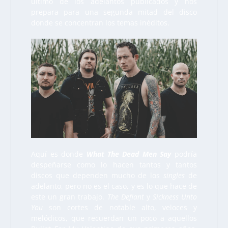
último de los adelantos publicados y nos
prepara para una segunda mitad del disco
donde se concentran los temas inéditos.
Aquí es donde
What The Dead Men Say
podría
despeñarse como lo hacen tantos y tantos
discos que dependen mucho de los
singles
de
adelanto, pero no es el caso, y es lo que hace de
este un gran trabajo.
The Defiant
y
Sickness Unto
You
son cortes de notable alto, veloces y
melódicos, que recuerdan un poco a aquellos