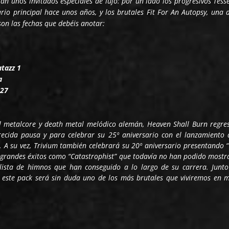
n unos invitados especiales de lujo: por un lado los progresivos Tess
io principal hace unos años, y los brutales Fit For An Autopsy, una d
son las fechas que debéis anotar:
tazz 1
a
 27
l metalcore y death metal melódico alemán, Heaven Shall Burn regre
recida pausa y para celebrar su 25º aniversario con el lanzamiento 
”. A su vez, Trivium también celebrará su 20º aniversario presentando
 grandes éxitos como “Catastrophist” que todavía no han podido mostr
lista de himnos que han conseguido a lo largo de su carrera. Junto
, este pack será sin duda uno de los más brutales que viviremos en 