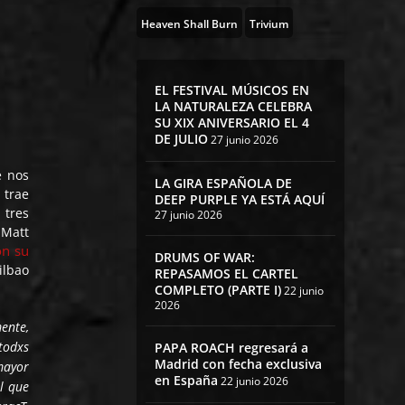
Heaven Shall Burn
Trivium
EL FESTIVAL MÚSICOS EN
LA NATURALEZA CELEBRA
SU XIX ANIVERSARIO EL 4
DE JULIO
27 junio 2026
e nos
LA GIRA ESPAÑOLA DE
 trae
DEEP PURPLE YA ESTÁ AQUÍ
 tres
27 junio 2026
 Matt
on su
DRUMS OF WAR:
ilbao
REPASAMOS EL CARTEL
COMPLETO (PARTE I)
22 junio
2026
ente,
todxs
PAPA ROACH regresará a
Madrid con fecha exclusiva
mayor
en España
22 junio 2026
l que