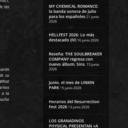
eracT,
MY CHEMICAL ROMANCE:
e las
la banda sonora de julio
para los españoles
21 junio
2026
HELLFEST 2026: Lo más
destacado (IV)
16 junio 2026
Reseña: THE SOULBREAKER
COMPANY regresa con
nuevo álbum, Sins.
15 junio
2026
sarán
de su
 “What
Junio, el mes de LINKIN
arnos
PARK
15 junio 2026
 a la
mucho
Horarios del Resurrection
Fest 2026
13 junio 2026
LOS GRANADINOS
PHYSICAL PRESENTAN «A