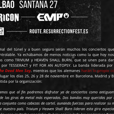
inal del túnel y a buen seguro serán muchos los conciertos qu
ntrolable. Ya echábamos de menos noticias como la que hoy nos
ndas como TRIVIUM y HEAVEN SHALL BURN, que se unen para dar
s por TESSERACT y FIT FOR AN AUTOPSY. La banda liderada por
he Dead Men Say
harán lo propio c
, mientras que los alemanes
 lugar los días 25, 26 y 28 de noviembre en Barcelona, Madrid y B
tida por la organización:
ramos que al fin podremos disfrutar ya de conciertos como antiguam
de las giras de metal más esperadas. Dos bandas muy queridas por 
ra conjunta como cabezas de cartel, aunando fuerzas para realizar su 
e nuestro país. Trivium y Heaven Shall Burn lideran esta gira especia