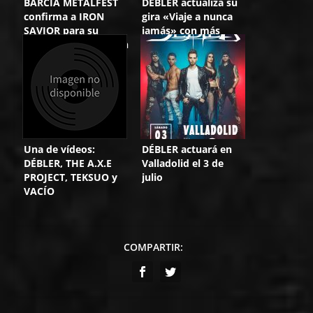
BARCIA METALFEST
DÉBLER actualiza su
confirma a IRON
gira «Viaje a nunca
SAVIOR para su
jamás» con más
decimoquinta edición
fechas
Una de vídeos:
DÉBLER actuará en
DÉBLER, THE A.X.E
Valladolid el 3 de
PROJECT, TEKSUO y
julio
VACÍO
COMPARTIR: