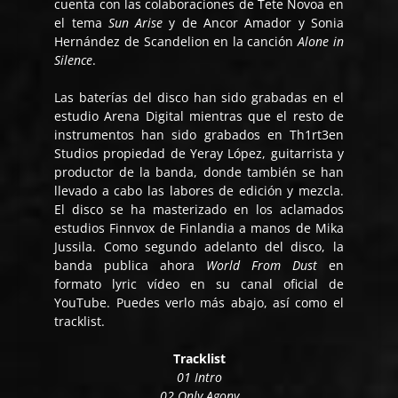
cuenta con las colaboraciones de Tete Novoa en
el tema
Sun Arise
y de Ancor Amador y Sonia
Hernández de Scandelion en la canción
Alone in
Silence
.
Las baterías del disco han sido grabadas en el
estudio Arena Digital mientras que el resto de
instrumentos han sido grabados en Th1rt3en
Studios propiedad de Yeray López, guitarrista y
productor de la banda, donde también se han
llevado a cabo las labores de edición y mezcla.
El disco se ha masterizado en los aclamados
estudios Finnvox de Finlandia a manos de Mika
Jussila. Como segundo adelanto del disco, la
banda publica ahora
World From Dust
en
formato lyric vídeo en su canal oficial de
YouTube. Puedes verlo más abajo, así como el
tracklist.
Tracklist
01 Intro
02 Only Agony