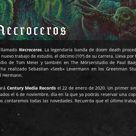
 llamado
Necroceros
. La legendaria banda de doom death proce
nuevo trabajo de estudio, el décimo (10º) de su carrera. Lleva por t
udio de Tom Meier y también en The Mörserstudio de Paul Baa
a ha realizado Sebastian «Seeb» Levermann en los Greenman Stu
el Hermann.
zará
Century Media Records
el 22 de enero de 2020. Un primer sin
ados el 6 de noviembre, día en la que ya podrás reservar una cop
 os contaremos todas las novedades. Recuerda que el último traba