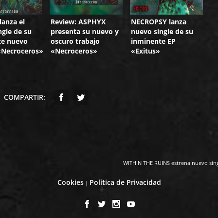
anza el
Review: ASPHYX
NECROPSY lanza
ngle de su
presenta su nuevo y
nuevo single de su
te nuevo
oscuro trabajo
inminente EP
«Necroceros»
«Necroceros»
«Exitus»
COMPARTIR:
WITHIN THE RUINS estrena nuevo sin
Cookies
Política de Privacidad
|