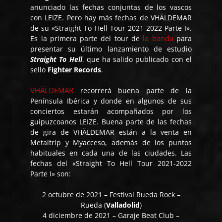
anunciado las fechas conjuntas de los vascos
con LEIZE. Pero hay más fechas de VHÄLDEMAR
de su «Straight To Hell Tour 2021-2022 Parte I».
la banda
Es la primera parte del tour de
para
presentar su último lanzamiento de estudio
Straight To Hell
, que ha salido publicado con el
sello
Fighter Records
.
VHÄLDEMAR
recorrerá buena parte de la
Península Ibérica y donde en algunos de sus
conciertos estarán acompañados por los
guipuzcoanos LEIZE. Buena parte de las fechas
de gira de VHÄLDEMAR están a la venta en
Metaltrip y Myacceso, además de los puntos
habituales en cada una de las ciudades. Las
fechas del «Straight To Hell Tour 2021-2022
Parte I» son:
2 octubre de 2021 – Festival Rueda Rock –
Rueda (
Valladolid
)
4 diciembre de 2021 – Garaje Beat Club –