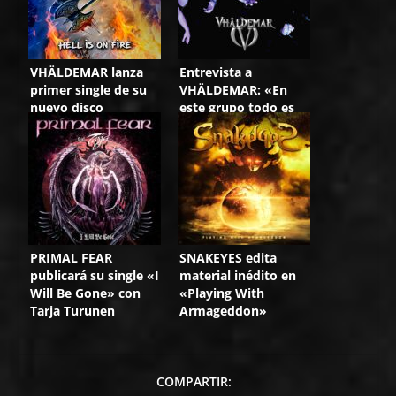
VHÄLDEMAR lanza
Entrevista a
primer single de su
VHÄLDEMAR: «En
nuevo disco
este grupo todo es
posible»
PRIMAL FEAR
SNAKEYES edita
publicará su single «I
material inédito en
Will Be Gone» con
«Playing With
Tarja Turunen
Armageddon»
COMPARTIR: