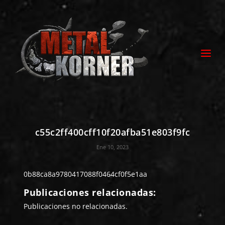
c55c2ff400cff10f20afba51e803f9fc
Ene 10, 2023
0b88ca8a9780417088f0464cf0f5e1aa
Publicaciones relacionadas:
Publicaciones no relacionadas.