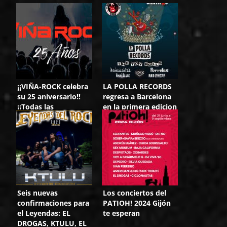
¡¡VIÑA-ROCK celebra
LA POLLA RECORDS
su 25 aniversario!!
regresa a Barcelona
¡¡Todas las
en la primera edicion
confirmaciones y el
del «Rock In Ton
cartel completo!!
Park»
Seis nuevas
Los conciertos del
confirmaciones para
PATIOH! 2024 Gijón
el Leyendas: EL
te esperan
DROGAS, KTULU, EL