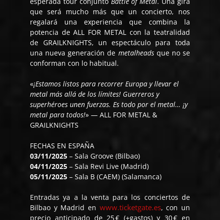
esperada tour conjunto
Battle of
Metal
. Una gira
que será mucho más que un concierto, nos
regalará una experiencia que combina la
potencia de ALL FOR METAL con la teatralidad
de GRAILKNIGHTS, un espectáculo para toda
una nueva generación de
metalheads
que no se
conforman con lo habitual.
«
¡Estamos listos para recorrer Europa y llevar el
metal más allá de los límites! Guerreros y
superhéroes unen fuerzas. Es todo por el metal… ¡y
metal para todos!
» — ALL FOR METAL &
GRAILKNIGHTS
FECHAS EN ESPAÑA
03/11/2025
– Sala Groove (Bilbao)
04/11/2025
– Sala Revi Live (Madrid)
05/11/2025
– Sala B (CAEM) (Salamanca)
Entradas ya a la venta para los conciertos de
www.ticketgate.es
Bilbao y Madrid en
, con un
precio anticipado de 25 € (+gastos) y 30 € en