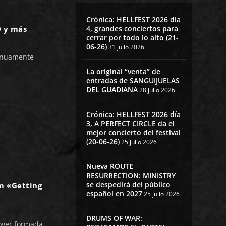
Crónica: HELLFEST 2026 día
4, grandes conciertos para
 y más
cerrar por todo lo alto (21-
06-26)
31 julio 2026
tinuamente
La original “venta” de
entradas de SANGUIJUELAS
DEL GUADIANA
28 julio 2026
Crónica: HELLFEST 2026 día
3, A PERFECT CIRCLE da el
mejor concierto del festival
(20-06-26)
25 julio 2026
Nueva ROUTE
RESURRECTION: MINISTRY
se despedirá del público
m «Getting
español en 2027
25 julio 2026
DRUMS OF WAR:
over formada