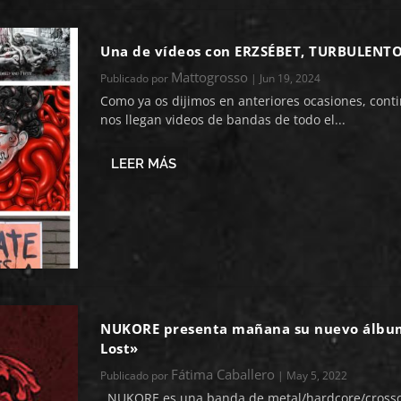
Una de vídeos con ERZSÉBET, TURBULENTO
Mattogrosso
Publicado por
|
Jun 19, 2024
Como ya os dijimos en anteriores ocasiones, con
nos llegan videos de bandas de todo el...
LEER MÁS
NUKORE presenta mañana su nuevo álbu
Lost»
Fátima Caballero
Publicado por
|
May 5, 2022
NUKORE es una banda de metal/hardcore/cross