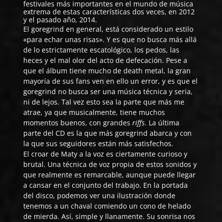
festivales más importantes en el mundo de música
extrema de estas características dos veces, en 2012
y el pasado año, 2014.
El goregrind en general, está considerado un estilo
«para echar unas risas». Y es que no busca más allá
de lo estrictamente escatológico, los pedos, las
heces y el mal olor del acto de defecación. Pese a
que el álbum tiene mucho de death metal, la gran
mayoría de sus fans ven en ello un error, y es que el
goregrind no busca ser una música técnica y seria,
ni de lejos. Tal vez esto sea la parte que más me
atrae, ya que musicalmente, tiene muchos
momentos buenos, con grandes
riffs
. La última
parte del CD es la que más goregrind abarca y con
la que sus seguidores están más satisfechos.
El croar de Maty a la voz es ciertamente curioso y
brutal. Una técnica de voz propia de estos sonidos y
que realmente es remarcable, aunque puede llegar
a cansar en el conjunto del trabajo. En la portada
del disco, podemos ver una ilustración donde
tenemos a un chaval comiendo un cono de helado
de mierda. Así, simple y llanamente. Su sonrisa nos