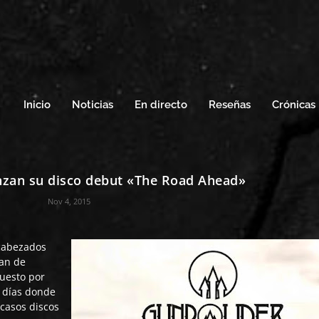
Inicio
Noticias
En directo
Reseñas
Crónicas
an su disco debut «The Road Ahead»
Nov 4, 2015
cabezados
ban de
puesto por
s días donde
scasos discos