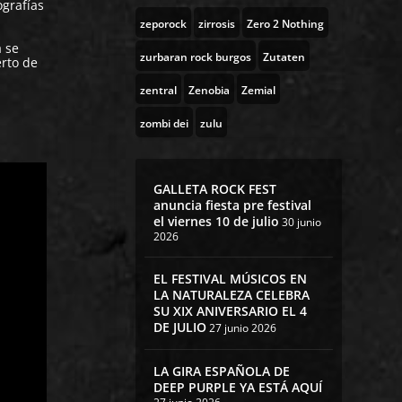
ografías
zeporock
zirrosis
Zero 2 Nothing
a se
zurbaran rock burgos
Zutaten
erto de
zentral
Zenobia
Zemial
zombi dei
zulu
GALLETA ROCK FEST
anuncia fiesta pre festival
el viernes 10 de julio
30 junio
2026
EL FESTIVAL MÚSICOS EN
LA NATURALEZA CELEBRA
SU XIX ANIVERSARIO EL 4
DE JULIO
27 junio 2026
LA GIRA ESPAÑOLA DE
DEEP PURPLE YA ESTÁ AQUÍ