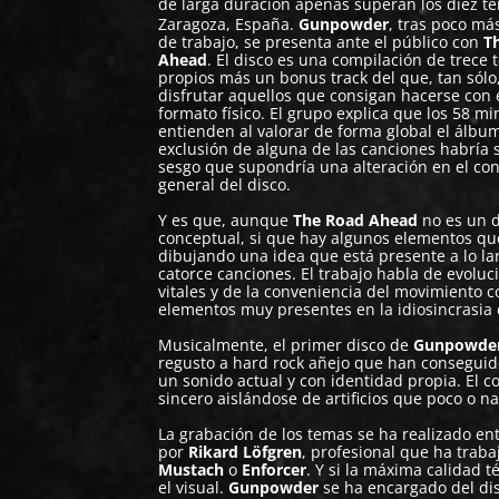
de larga duración apenas superan los diez t
Zaragoza, España.
Gunpowder
, tras poco má
de trabajo, se presenta ante el público con
T
Ahead
. El disco es una compilación de trece
propios más un bonus track del que, tan sólo
disfrutar aquellos que consigan hacerse con 
formato físico. El grupo explica que los 58 mi
entienden al valorar de forma global el álbu
exclusión de alguna de las canciones habría
sesgo que supondría una alteración en el co
general del disco.
Y es que, aunque
The Road Ahead
no es un d
conceptual, si que hay algunos elementos qu
dibujando una idea que está presente a lo la
catorce canciones. El trabajo habla de evoluci
vitales y de la conveniencia del movimiento c
elementos muy presentes en la idiosincrasia
Musicalmente, el primer disco de
Gunpowde
regusto a hard rock añejo que han consegui
un sonido actual y con identidad propia. El 
sincero aislándose de artificios que poco o n
La grabación de los temas se ha realizado ent
por
Rikard Löfgren
, profesional que ha tra
Mustach
o
Enforcer
. Y si la máxima calidad 
el visual.
Gunpowder
se ha encargado del dis