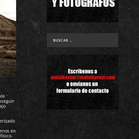
ble
nseguir
ajo
terizado
,
menos en
físico-