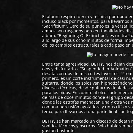
El álbum respira fuerza y técnica por doquier
incluso black por momentos, para llevarnos a
“Sacrificium”. Otro de su punto es la versatil
ambos son rasgados pero en tonalidades dist
álbum, “Beginning Of Extinction”, es un trall
a lo largo de sus ocho minutos de forma imp
de los cambios estructurales a cada paso en
Entre tanta agresividad,
DEITY
, nos dejan dos
ojos y disfrutarlos, “Suspended In Animation
desata con dos de mis cortes favoritos, “Fro
primero, es un corte instrumental de casi n
guitarra, donde los solos van hipnotizándon
diversas técnicas, desde guitarras dobladas a
para los oídos. En cuanto al otro corte menci
de más de doce minutos donde el grupo desar
donde las estrofas machacan una y otra vez 
con una percusión agotadora y unos riffs y so
tema, para llevarnos a una parte final con to
DEITY
, se han marcado un discazo de death me
sonidos técnicos y oscuros. Solo hubieran po
gustan bastante.