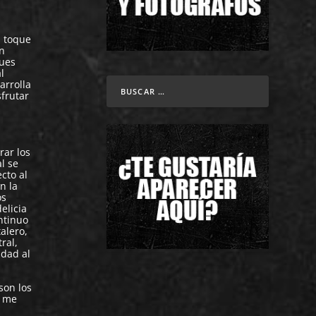
n toque
en
pues
l
arrolla
frutar
rar los
l se
cto al
n la
os
elicia
ntinuo
alero,
ral,
idad al
son los
e me