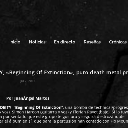
Inicio
Noticias
En directo
Reseñas
Crónicas
Y, «Beginning Of Extinction», puro death metal p
Jul 7, 2017
Por
JuanÁngel Martos
DEITY
, “
Beginning Of Extinction
”, una bomba de technical/progres
 voz), Simon Haroon (guitarra y voz) y Florian Ravet (bajo). Si lo tuy
a por sentado que este grupo te gustara y seguirá destrozándote
ar el álbum en sí, que para la percusión han contado con Flo Moun