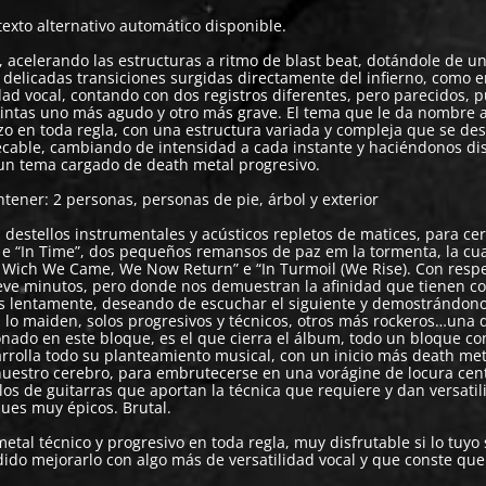
, acelerando las estructuras a ritmo de blast beat, dotándole de u
 delicadas transiciones surgidas directamente del infierno, como 
idad vocal, contando con dos registros diferentes, pero parecidos, 
intas uno más agudo y otro más grave. El tema que le da nombre a
azo en toda regla, con una estructura variada y compleja que se des
ecable, cambiando de intensidad a cada instante y haciéndonos dis
 un tema cargado de death metal progresivo.
 destellos instrumentales y acústicos repletos de matices, para cer
” e “In Time”, dos pequeños remansos de paz em la tormenta, la cua
m Wich We Came, We Now Return” e “In Turmoil (We Rise). Con respe
ueve minutos, pero donde nos demuestran la afinidad que tienen co
os lentamente, deseando de escuchar el siguiente y demostrándon
 lo maiden, solos progresivos y técnicos, otros más rockeros…una d
onado en este bloque, es el que cierra el álbum, todo un bloque co
rolla todo su planteamiento musical, con un inicio más death met
nuestro cerebro, para embrutecerse en una vorágine de locura cent
los de guitarras que aportan la técnica que requiere y dan versatil
ques muy épicos. Brutal.
tal técnico y progresivo en toda regla, muy disfrutable si lo tuyo 
dido mejorarlo con algo más de versatilidad vocal y que conste qu