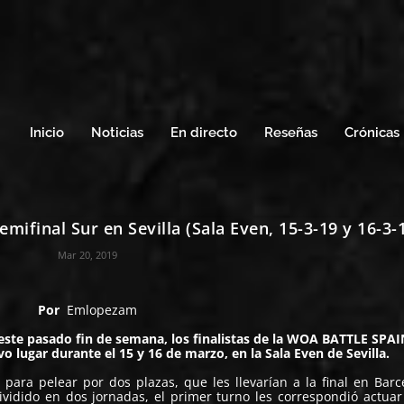
Inicio
Noticias
En directo
Reseñas
Crónicas
ifinal Sur en Sevilla (Sala Even, 15-3-19 y 16-3-
Mar 20, 2019
Por
Emlopezam
te pasado fin de semana, los finalistas de la
WOA BATTLE SPAI
uvo lugar durante el 15 y 16 de marzo, en la
Sala Even
de Sevilla.
para pelear por dos plazas, que les llevarían a la final en Barc
Dividido en dos jornadas, el primer turno les correspondió actuar