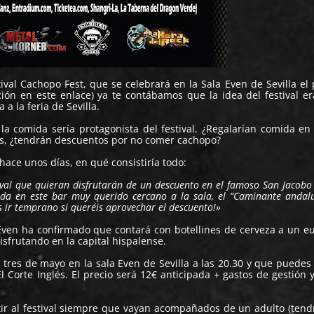
tival
Cachopo Fest
, que se celebrará en la Sala Even de Sevilla el
ción
en este enlace
) ya te contábamos que la idea del festival e
a la feria de Sevilla.
 comida sería protagonista del festival. ¿Regalarían comida en 
os, ¿tendrán descuentos por no comer cachopo?
hace unos días, en qué consistiría todo:
stival que quieran disfrutarán de un descuento en el famoso San Jacobo
da en este bar muy querido cercano a la sala, el “Caminante andalu
 ir temprano si queréis aprovechar el descuento!»
Even ha confirmado que contará con botellines de cerveza a un e
isfrutando en la capital hispalense.
l tres de mayo en la sala Even de Sevilla a las 20.30 y que puedes
El Corte Inglés
. El precio será 12€ anticipada + gastos de gestión 
ir al festival siempre que vayan acompañados de un adulto (ten