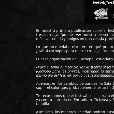
En nuestra primera publicación sobre el fes
tres de mayo (puedes ver nuestra presenta
música, comida y amigos en una velada previa 
Lo que no quedaba claro era en qué punto la
¿Habrá cachopos para todos? Los vegetarian
Pues la organización del
Cachopo Fest
aclaró 
«
Para el tema alimenticio, los asistentes al fe
(Cachopo para los amigos) mostrando la entra
mismo día del festival, por lo que recomendamos
Además, en los cambios de bandas, la Sala 
suplir el calor que, probablemente, estarán d
Te recordamos que el festival se celebrará e
ya con tu entrada en
Entradium
,
Ticketea
y
taquilla.
Asimismo, los menores de edad podrán asist