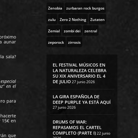
Zenobia
zurbaran rock burgos
zulu
Zero 2 Nothing
Zutaten
Zemial
zombi dei
zentral
 próximo
ra aunar
zeporock
zirrosis
la sala?
EL FESTIVAL MÚSICOS EN
LA NATURALEZA CELEBRA
SU XIX ANIVERSARIO EL 4
 especial
DE JULIO
27 junio 2026
z” en el
LA GIRA ESPAÑOLA DE
uro para
DEEP PURPLE YA ESTÁ AQUÍ
27 junio 2026
 hacerte
y 15€ en
DRUMS OF WAR:
REPASAMOS EL CARTEL
COMPLETO (PARTE I)
22 junio
drán que