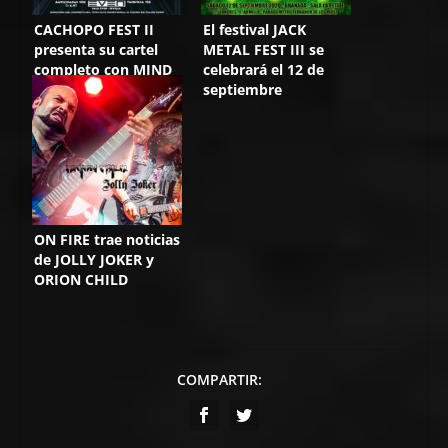
CACHOPO FEST II
El festival JACK
presenta su cartel
METAL FEST III se
completo con MIND
celebrará el 12 de
DRILLER a la cabeza
septiembre
ON FIRE trae noticias
de JOLLY JOKER y
ORION CHILD
COMPARTIR: