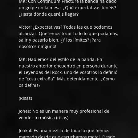
MK: Con
Continuum Fracture
la banda ha dado
un golpe en la mesa. ¿Qué expectativas tenéis?
¿Hasta dónde queréis llegar?
Víctor:
¿Expectativas? Todas las que podamos
alcanzar. Queremos tocar todo lo que podamos,
salir y pasarlo bien. ¿Y los límites? ¡Para
nosotros ninguno!
MK: Hablemos del estilo de la banda. En
nuestro anterior encuentro en persona durante
el Leyendas del Rock, uno de vosotros lo definió
de “cosa extraña”. Más detenidamente. ¿Cómo
os definís?
(Risas)
Jones:
No es un manera muy profesional de
vender tu música (risas).
Jonkol:
Es una mezcla de todo lo que hemos
mamado desde que escuchamos metal. Desde