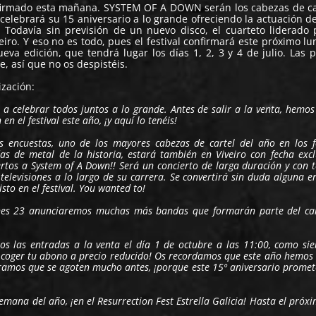
nfirmado esta mañana.
SYSTEM OF A DOWN
serán los cabezas de ca
o celebrará su 15 aniversario a lo grande ofreciendo la actuación de
 Todavía sin previsión de un nuevo disco, el cuarteto liderado 
eiro. Y eso no es todo, pues el festival confirmará este próximo l
va edición, que tendrá lugar los días 1, 2, 3 y 4 de julio. Las 
e, así que no os despistéis.
ización:
 a celebrar todos juntos a lo grande. Antes de salir a la venta, hemo
n el festival este año, ¡y aquí lo tenéis!
encuestas, uno de los mayores cabezas de cartel del año en los fe
 de metal de la historia, estará también en Viveiro con fecha excl
rtos a System of A Down!! Será un concierto de larga duración y con t
elevisiones a lo largo de su carrera. Se convertirá sin duda alguna e
sto en el festival. You wanted to!
nes 23 anunciaremos muchas más bandas que formarán parte del car
s las entradas a la venta el día 1 de octubre a las 11:00, como si
e coger tu abono a precio reducido! Os recordamos que este año hemos
peramos que se agoten mucho antes, ¡porque este 15º aniversario prome
mana del año, ¡en el Resurrection Fest Estrella Galicia! Hasta el próx