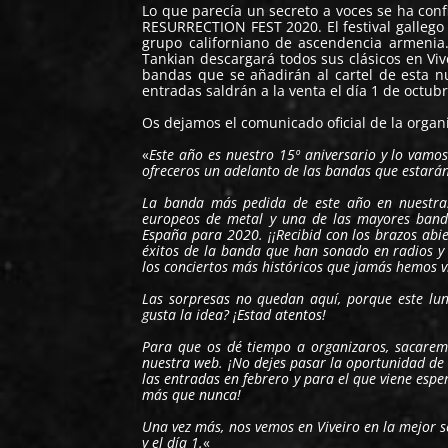
Lo que parecía un secreto a voces se ha co
RESURRECTION FEST
2020. El festival galleg
grupo californiano de ascendencia armenia.
Tankian descargará todos sus clásicos en Viv
bandas que se añadirán al cartel de esta nue
entradas saldrán a la venta el día 1 de octubr
Os dejamos el comunicado oficial de la organ
«
Este año es nuestro 15º aniversario y lo vamos
ofreceros un adelanto de las bandas que estarán e
La banda más pedida de este año en nuestras 
europeos de metal y una de las mayores bandas
España para 2020. ¡¡Recibid con los brazos abie
éxitos de la banda que han sonado en radios y t
los conciertos más históricos que jamás hemos vi
Las sorpresas no quedan aquí, porque este lu
gusta la idea? ¡Estad atentos!
Para que os dé tiempo a organizaros, sacaremo
nuestra web. ¡No dejes pasar la oportunidad d
las entradas en febrero y para el que viene es
más que nunca!
Una vez más, nos vemos en Viveiro en la mejor se
y el día 1.
«