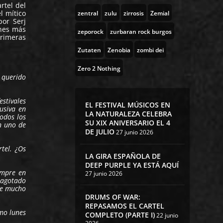
rtel del
l mítico
zentral
zulu
zirrosis
Zemial
por Serj
unes más
zeporock
zurbaran rock burgos
primeras
Zutaten
Zenobia
zombi dei
Zero 2 Nothing
s querido
stivales
EL FESTIVAL MÚSICOS EN
usiva en
LA NATURALEZA CELEBRA
odos los
SU XIX ANIVERSARIO EL 4
n uno de
DE JULIO
27 junio 2026
tel. ¿Os
LA GIRA ESPAÑOLA DE
DEEP PURPLE YA ESTÁ AQUÍ
empre en
27 junio 2026
 agotado
te mucho
DRUMS OF WAR:
REPASAMOS EL CARTEL
imo lunes
COMPLETO (PARTE I)
22 junio