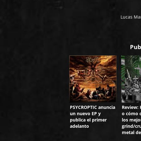
Lucas Man
Pub
PSYCROPTIC anuncia
Review:
un nuevo EP y
o cómo c
publica el primer
los mejo
adelanto
grind/cr
metal de