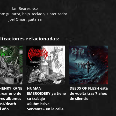
Ian Bearer: voz
n: guitarra, bajo, teclado, sintetizador
Joel Omar: guitarra
licaciones relacionadas:
 HENRY KANE
HUMAN
DEEDS OF FLESH está
rear uno de
EMBROIDERY ya tiene
de vuelta tras 7 años
res álbumes
su trabajo
de silencio
ust/death
«Submissive
l año
Servants» en la calle