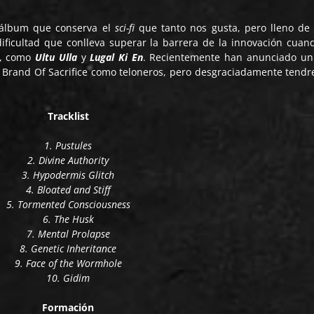
 álbum que conserva el
sci-fi
que tanto nos gusta, pero lleno de 
ficultad que conlleva superar la barrera de la innovación cuan
, como ​
Ultu Ulla
​ y ​
Lugal Ki En
​. Recientemente han anunciado un
 Brand Of Sacrifice como teloneros, pero desgraciadamente tend
Tracklist
1. Pustules
2. Divine Authority
3. Hypodermis Glitch
4. Bloated and Stiff
5. Tormented Consciousness
6. The Husk
7. Mental Prolapse
8. Genetic Inheritance
9. Face of the Wormhole
10. Gidim
Formación