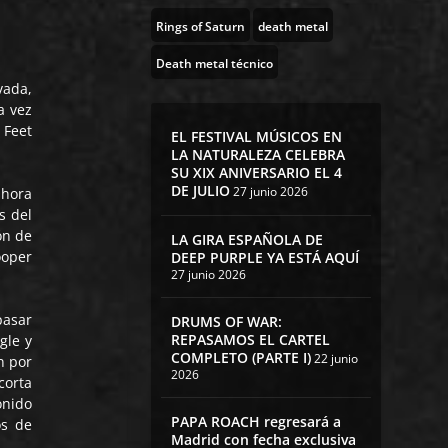
Rings of Saturn
death metal
Death metal técnico
vada,
a vez
 Feet
EL FESTIVAL MÚSICOS EN
LA NATURALEZA CELEBRA
SU XIX ANIVERSARIO EL 4
DE JULIO
27 junio 2026
ahora
s del
ón de
LA GIRA ESPAÑOLA DE
ooper
DEEP PURPLE YA ESTÁ AQUÍ
27 junio 2026
pasar
DRUMS OF WAR:
REPASAMOS EL CARTEL
gle y
COMPLETO (PARTE I)
22 junio
n por
2026
corta
onido
PAPA ROACH regresará a
os de
Madrid con fecha exclusiva