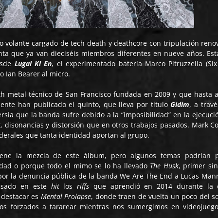
lo volante cargado de tech-death y deathcore con tripulación reno
ta que ya van dieciséis miembros diferentes en nueve años. Est
esde
Lugal Ki En
​, el experimentado batería Marco Pitruzzella (Six
o Ian Bearer al micro.
 metal técnico de San Francisco fundada en 2009 y que hasta 
ente han publicado el quinto, que lleva por título
Gidim
, a travé
ersia que la banda sufre debido a la “imposibilidad” en la ejecuci
t, disonancias y distorsión que en otros trabajos pasados. Mark C
iderales que tanta identidad aportan al grupo.
iene la mezcla de este álbum, pero algunos temas podrían 
lidad o porque todo el mimo se lo ha llevado
The Husk
, primer sin
por la denuncia pública de la banda We Are The End a Lucas Man
 usado en este
hit
los
riffs
que aprendió en 2014 durante la 
 destacar es
Mental Prolapse
, donde traen de vuelta un poco del s
s forzados a tararear mientras nos sumergimos en videojueg