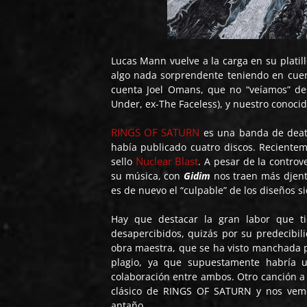
Lucas Mann vuelve a la carga en su platil
algo nada sorprendente teniendo en cuen
cuenta Joel Omans, que no “veíamos” d
Under, ex-The Faceless), y nuestro conocid
RINGS OF SATURN
es una banda de death
había publicado cuatro discos. Recientem
Nuclear Blast
sello
. A pesar de la controv
su música, con ​
Gidim
​ nos traen más djen
es de nuevo el “culpable” de los diseños s
Hay que destacar la gran labor que t
desapercibidos, quizás por su predecibi
obra maestra, que se ha visto manchada 
plagio, ya que supuestamente habría
colaboración entre ambos. Otro canción a
clásico de RINGS OF SATURN y nos vemo
antaño.