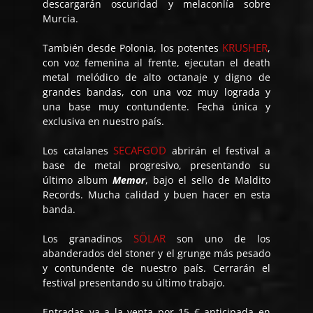
descargarán oscuridad y melaconlía sobre
Murcia.
KRUSHER
También desde Polonia, los potentes
,
con voz femenina al frente, ejecutan el death
metal melódico de alto octanaje y digno de
grandes bandas, con una voz muy lograda y
una base muy contundente. Fecha única y
exclusiva en nuestro país.
SECAFGOD
Los catalanes
abrirán el festival a
base de metal progresivo, presentando su
último album
Memor
, bajo el sello de Maldito
Records. Mucha calidad y buen hacer en esta
banda.
SÖLAR
Los granadinos
son uno de los
abanderados del stoner y el grunge más pesado
y contundente de nuestro país. Cerrarán el
festival presentando su último trabajo.
Entradas ya a la venta por 15 € anticipada en