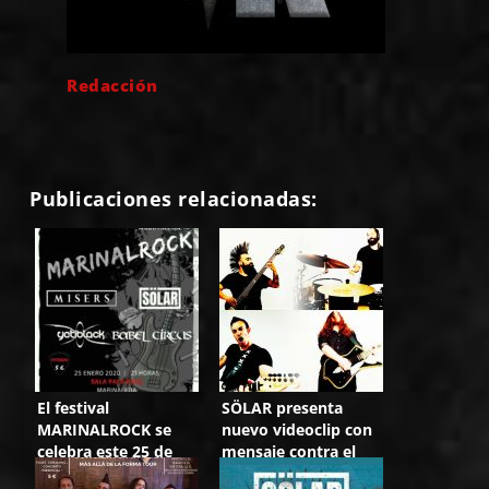
Redacción
Publicaciones relacionadas:
El festival
SÖLAR presenta
MARINALROCK se
nuevo videoclip con
celebra este 25 de
mensaje contra el
enero en Marinaleda
bullying