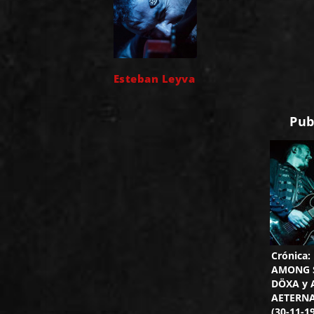
Esteban Leyva
Pub
Crónica:
AMONG 
DÖXA y
AETERNA
(30-11-1