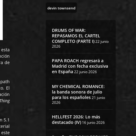
devin townsend
DRUMS OF WAR:
REPASAMOS EL CARTEL
COMPLETO (PARTE I)
22 junio
2026
o esta
nción
PAPA ROACH regresará a
ra de
Madrid con fecha exclusiva
en España
22 junio 2026
mpath
MY CHEMICAL ROMANCE:
o. El
la banda sonora de julio
ación
para los españoles
21 junio
Thing
2026
HELLFEST 2026: Lo más
n 5.1
destacado (IV)
16 junio 2026
erial
este