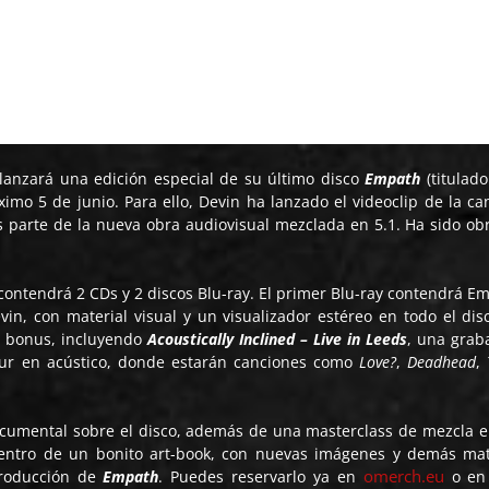
nzará una edición especial de su último disco
Empath
(titulad
óximo 5 de junio. Para ello, Devin ha lanzado el videoclip de la ca
es parte de la nueva obra audiovisual mezclada en 5.1. Ha sido ob
 contendrá 2 CDs y 2 discos Blu-ray. El primer Blu-ray contendrá E
in, con material visual y un visualizador estéreo en todo el disc
l bonus, incluyendo
Acoustically Inclined – Live in Leeds
, una grab
our en acústico, donde estarán canciones como
Love?
,
Deadhead
,
cumental sobre el disco, además de una masterclass de mezcla e
dentro de un bonito art-book, con nuevas imágenes y demás mat
omerch.eu
producción de
Empath
. Puedes reservarlo ya en
o en 