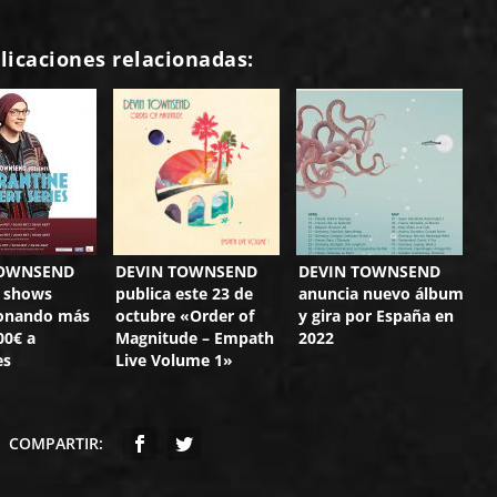
licaciones relacionadas:
TOWNSEND
DEVIN TOWNSEND
DEVIN TOWNSEND
3 shows
publica este 23 de
anuncia nuevo álbum
donando más
octubre «Order of
y gira por España en
00€ a
Magnitude – Empath
2022
es
Live Volume 1»
COMPARTIR: