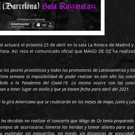
 actuará el próximo 23 de abril en la sala La Riviera de Madrid y 
elona. Así reza el comunicado oficial que MÄGO DE OZ ha realiza
o los peores pronósticos y todos los promotores de Latinoamérica y Es
ima semana la imposibilidad de poder realizar en este año los conci
bido a la Pandemia del Covid-19. Lo mismo ocurre con los conci
n a tener lugar en otoño y que ya tienen fecha para abril del 2021.
 la gira Americana que se reubicarán en los meses de mayo, junio y jul
ha decidido no realizar el concierto que Mägo de Oz tenía preparado 
iempos de acurrucarse, lamerse las heridas y tomar aliento para que 
esplendor sin mascarillas, sin miedo, sin distancias de seguridad 