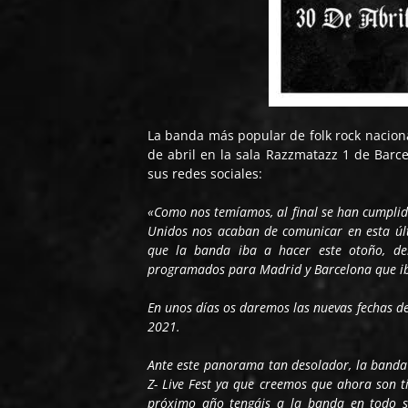
La banda más popular de folk rock nacional
de abril en la sala Razzmatazz 1 de Barc
sus redes sociales:
«Como nos temíamos, al final se han cumplid
Unidos nos acaban de comunicar en esta últ
que la banda iba a hacer este otoño, de
programados para Madrid y Barcelona que iba
En unos días os daremos las nuevas fechas de
2021.
Ante este panorama tan desolador, la banda 
Z- Live Fest ya que creemos que ahora son t
próximo año tengáis a la banda en todo su 