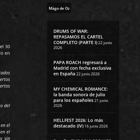
Mägo de Oz
DRUMS OF WAR:
REPASAMOS EL CARTEL
COMPLETO (PARTE I)
22 junio
el 30
2026
do en
PAPA ROACH regresará a
Madrid con fecha exclusiva
tados
en España
22 junio 2026
ertos
ertos
MY CHEMICAL ROMANCE:
la banda sonora de julio
para los españoles
21 junio
io del
2026
HELLFEST 2026: Lo más
en el
destacado (IV)
16 junio 2026
en el
y sin