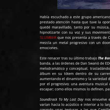
Había escuchado a este grupo americano
prestado atención hasta que tuve la op
quedé maravillado, tanto por su música
hipnotizarte con su voz y sus movimien
SLUMBER
que nos presenta a través de
mezcla un metal progresivo con un doom
emociones.
Este renacer tras su último trabajo
The Ba
banda, a las órdenes de Dan Swanö de EDG
melodramático y conceptual, trasladándo
álbum en su tótem dentro de su carrera
aumentando el dinamismo y la variedad d
por el progresivo; una aventura musical 
escapar; como ellos mismos lo definen, pasi
Soundtrack To My Last Day
nos envuelve e
varían hacia lo acústico e interior a lo l
creando unas texturas a las que Camill