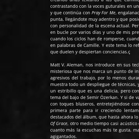
contrastando con la voces guturales en u
y que continúa con
Pray For Me
, engalana
punta, llegándote muy adentro y que posi
con personalidad de la escena actual. Pero
en bucle por varios días y uno de mis pre
cuando los ciclos han de romperse, cuando
en palabras de Camille. Y este tema lo re
que duelen y despiertan conciencias.ç
Matt V. Aleman, nos introduce en sus tec
misteriosa que nos marca un punto de in
agresivos del trabajo, por lo menos dura
muestra todo un despliegue de técnicas, 
un estribillo que es una delicia, pero c
tema del bajo de Semir Özerkan. Y si de 
con toques bluseros, entretejiéndose co
primera parte para ir creciendo lentam
destacados del álbum, que hasta ahora lo s
Of Grace
, otro medio tiempo casi acústico
cuanto más la escuchas más te gusta, ma
agigantados.