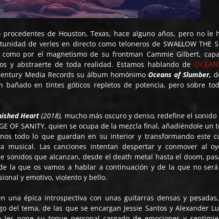
 procedentes de Houston, Texas, hace alguno años, pero no le 
ortunidad de verles en directo como teloneros de SWALLOW THE 
, como por el magnetismo de su frontman Cammie Gilbert, cap
OCEAN
tos y abstraerte de toda realidad. Estamos hablando de
 Century Media Records su álbum homónimo
Oceans of Slumber,
d
 bañado en tintes góticos repletos de potencia, pero sobre to
nished Heart
(2018),
mucho más oscuro y denso
,
redefine el sonido 
E OF SANITY, quien se ocupa de la mezcla final, añadiéndole un 
nos todo lo que guardan en su interior y transformando este c
 musical. Las canciones intentan despertar y conmover al oy
e sonidos que alcanzan, desde el death metal hasta el doom, pa
de la que os vamos a hablar a continuación y de la que no será 
onal y emotivo, violento y bello.
n una épica introspectiva con unas guitarras densas y pesadas
argo del tema, de las que se encargan Jessie Santos y Alexander Lu
e les pone su toque personal cargado de emociones y sentimie