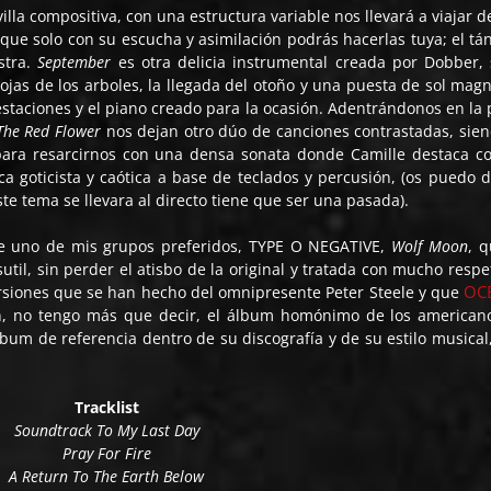
illa compositiva, con una estructura variable nos llevará a viajar d
que solo con su escucha y asimilación podrás hacerlas tuya; el t
stra.
September
es otra delicia instrumental creada por Dobber, s
ojas de los arboles, la llegada del otoño y una puesta de sol magní
questaciones y el piano creado para la ocasión. Adentrándonos en la 
The Red Flower
nos dejan otro dúo de canciones contrastadas, sien
para resarcirnos con una densa sonata donde Camille destaca c
 goticista y caótica a base de teclados y percusión, (os puedo d
ste tema se llevara al directo tiene que ser una pasada).
 de uno de mis grupos preferidos, TYPE O NEGATIVE,
Wolf Moon
, q
util, sin perder el atisbo de la original y tratada con mucho respet
OC
ersiones que se han hecho del omnipresente Peter Steele y que
, no tengo más que decir, el álbum homónimo de los american
um de referencia dentro de su discografía y de su estilo musical
Tracklist
Soundtrack To My Last Day
Pray For Fire
A Return To The Earth Below