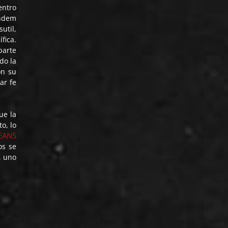
entro
ándem
util,
fica.
parte
do la
on su
ar fe
ue la
o, lo
EANS
os se
, uno