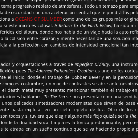
n tema progresivo repleto de atmósferas. Todo un temazo para em
da de oscuridad con una aceleración central que te pondrá los pel
OCEANS OF SLUMBER
ciona a
como uno de los grupos más origina
 si este inicio es colosal, A
Return To The Earth Below
, ha sido mi
feridos del álbum, donde nos habla de un viaje hacia la auto refl
 la colisión entre corazón y mente necesitan de una solución int
fleja a la perfección con cambios de intensidad emocional tan int
lados y orquestaciones a través de
Imperfect Divinity
, una instrum
flexión, pues
The Adorned Fathomless Creation
es uno de los corte
nte el inicio, donde el trabajo de Dobber Beverly en la percusió
y como es costumbre, un mar de contrastes se abre ante nosotros
on el death metal muy presente; mencionar también el trabajo en
variaciones hablamos,
To The Sea
se nos presenta como una semi b
n unos delicados sintetizadores modernistas que sirven de base 
ente hasta explotar en un cielo repleto de luz. Otro de los c
on todos y si tuviera que elegir alguno más flojo quizás sería
The 
 donde la dualidad vocal limpia es la tónica predominante, pero e
s te atrapa en un sueño continuo que se va haciendo propio a 