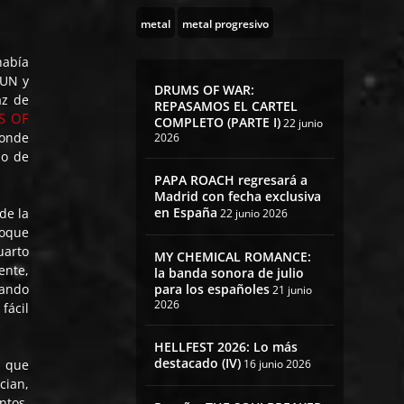
metal
metal progresivo
había
SUN y
DRUMS OF WAR:
az de
REPASAMOS EL CARTEL
S OF
COMPLETO (PARTE I)
22 junio
onde
2026
do de
PAPA ROACH regresará a
Madrid con fecha exclusiva
en España
de la
22 junio 2026
toque
uarto
MY CHEMICAL ROMANCE:
ente,
la banda sonora de julio
para los españoles
sando
21 junio
2026
fácil
HELLFEST 2026: Lo más
destacado (IV)
16 junio 2026
, que
cian,
ntos,