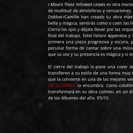
I Mourn These Yellowed Leaves
es otra marav
de multitud de atmósferas y sensaciones, 
Dobber/Camille han creado su obra mae
bella y mágica, sentirás como o caen las h
Cierra los ojos y déjate llevar por las or
final del trabajo,
Total
Failure Apparatus
y
primera una pieza progresiva y oscura, 
peculiar forma de cantar sobre una música
que su voz y su presencia es mágica y si e
El cierre del trabajo lo pone una cover
transfieren a su estilo de una forma muy s
que la convierte en una de las mejores v
OF SLUMBER
la encumbra. Como colofón
transformará en su obra culmen, en un álb
de los álbumes del año. 9’5/10.