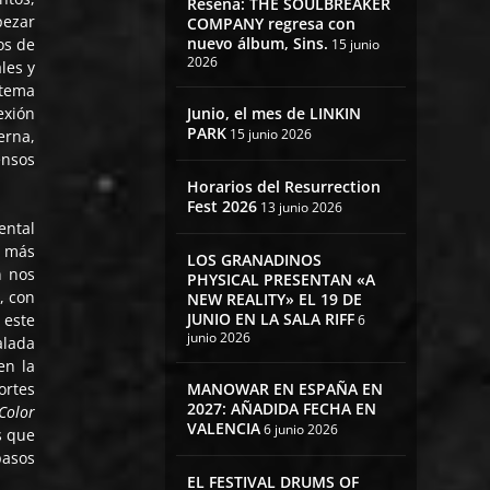
Reseña: THE SOULBREAKER
pezar
COMPANY regresa con
nuevo álbum, Sins.
os de
15 junio
2026
les y
 tema
Junio, el mes de LINKIN
exión
PARK
15 junio 2026
erna,
ensos
Horarios del Resurrection
Fest 2026
13 junio 2026
ental
s más
LOS GRANADINOS
n nos
PHYSICAL PRESENTAN «A
, con
NEW REALITY» EL 19 DE
JUNIO EN LA SALA RIFF
 este
6
junio 2026
alada
en la
MANOWAR EN ESPAÑA EN
ortes
2027: AÑADIDA FECHA EN
Color
VALENCIA
6 junio 2026
s que
pasos
EL FESTIVAL DRUMS OF