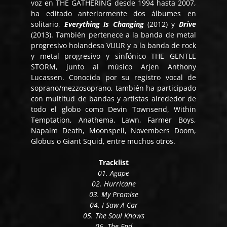
voz en THE GATHERING desde 1994 hasta 2007,
ha editado anteriormente dos álbumes en
solitario,
Everything Is Changing
(2012) y
Drive
(2013). También pertenece a la banda de metal
progresivo holandesa VUUR y a la banda de rock
y metal progresivo y sinfónico THE GENTLE
STORM, junto al músico Arjen Anthony
Lucassen. Conocida por su registro vocal de
soprano/mezzosoprano, también ha participado
con multitud de bandas y artistas alrededor de
todo el globo como Devin Townsend, Within
Temptation, Anathema, Lawn, Farmer Boys,
Napalm Death, Moonspell, Novembers Doom,
Globus o Giant Squid, entre muchos otros.
Tracklist
01. Agape
02. Hurricane
03. My Promise
04. I Saw A Car
05. The Soul Knows
06. The End