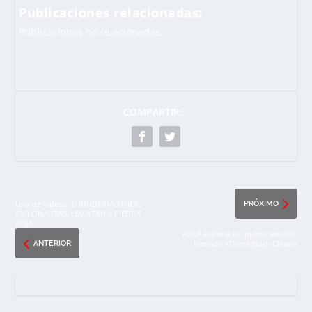
Publicaciones relacionadas:
Publicaciones no relacionadas.
COMPARTIR:
Una de vídeos: THUNDERMOTHER,
PRÓXIMO
CICLONAUTAS, LEVIATÁN y PIEDRA
ROJA
VOLA estrena un nuevo sencillo
llamado «These Black Claws»
ANTERIOR