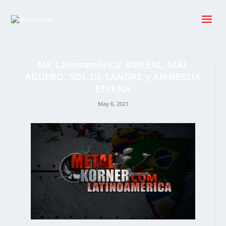
MK Latinoamérica: BØREAL, MAL
AGÜERO, SOL DE SANGRE y AMNESSIA
ETERNA
May 6, 2021