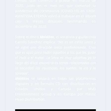
combo, que comenzó a grabar en marzo de
2020, justo en el mes en que comenzó la
pandemia de coronavirus (COVID-19) en Chile.
AMNESSIA ETERNA volvió a trabajar en el álbum
casi 9 meses después, terminando en
diciembre de 2020.
Sobre el disco
Malditos
, el vocalista y guitarrista
Camilo Sánchez explica: “
No es un estilo único y
no sigue una dirección única predominante. Creo
que es apto para todos aquellos a los que les guste
el rock o el metal. La letra es muy subjetiva ya lo
largo del disco encontrarás temas relacionados con
la sociedad, las injusticias, los sueños, la ira y la
soledad”.
Malditos
se lanzará en todas las plataformas
digitales y en formato CD con distribución en
Estados Unidos y Canadá por MVD
Entertainment Group y en Europa por Plastic
Head Distribution.