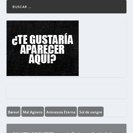
Børeal
Mal Agüero
Amnessia Eterna
Sol de sangre