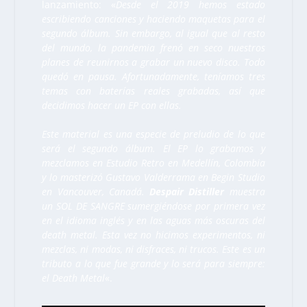
lanzamiento: «
Desde el 2019 hemos estado
escribiendo canciones y haciendo maquetas para el
segundo álbum. Sin embargo, al igual que al resto
del mundo, la pandemia frenó en seco nuestros
planes de reunirnos a grabar un nuevo disco. Todo
quedó en pausa. Afortunadamente, teníamos tres
temas con baterías reales grabadas, así que
decidimos hacer un EP con ellas.
Este material es una especie de preludio de lo que
será el segundo álbum. El EP lo grabamos y
mezclamos en Estudio Retro en Medellín, Colombia
y lo masterizó Gustavo Valderrama en Begin Studio
en Vancouver, Canadá.
Despair Distiller
muestra
un SOL DE SANGRE sumergiéndose por primera vez
en el idioma inglés y en las aguas más oscuras del
death metal. Esta vez no hicimos experimentos, ni
mezclas, ni modas, ni disfraces, ni trucos. Este es un
tributo a lo que fue grande y lo será para siempre:
el Death Metal
«.