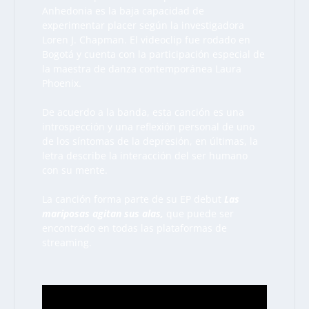
Anhedonia es la baja capacidad de
experimentar placer según la investigadora
Loren J. Chapman. El videoclip fue rodado en
Bogotá y cuenta con la participación especial de
la maestra de danza contemporánea Laura
Phoenix.
De acuerdo a la banda, esta canción es una
introspección y una reflexión personal de uno
de los síntomas de la depresión, en últimas, la
letra describe la interacción del ser humano
con su mente.
La canción forma parte de su EP debut
Las
mariposas agitan sus alas,
que puede ser
encontrado en todas las plataformas de
streaming.