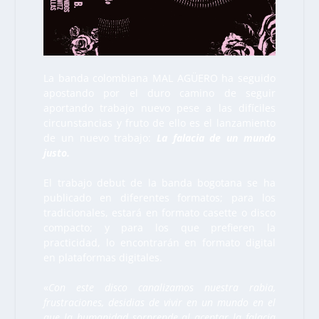
La banda colombiana MAL AGÜERO ha seguido
apostando por el duro camino de seguir
aportando trabajo nuevo pese a las difíciles
circunstancias y fruto de ello es el lanzamiento
de un nuevo trabajo:
La falacia de un mundo
justo.
El trabajo debut de la banda bogotana se ha
publicado en diferentes formatos; para los
tradicionales, estará en formato casette o disco
compacto; y para los que prefieren la
practicidad, lo encontrarán en formato digital
en plataformas digitales.
«
Con este disco canalizamos nuestra rabia,
frustraciones, desidias de vivir en un mundo en el
que la humanidad sorprende al aceptar la falacia