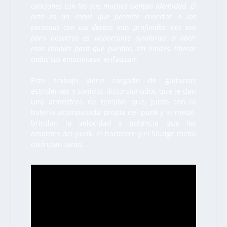
canciones con las que muchos sientan identidad. El
arte es un canal que permite conectar a las
personas con sus deseos más profundos, por eso
para nosotros es importante ayudarlos a abrir
esos canales para que puedan, sin límites, liberar
todas sus emociones
«, enfatizan.
Este trabajo viene cargado de guitarras
estridentes y sonidos distorsionados que le dan
una atmósfera de tensión que, junto con la
batería acompasada propia del punk y el metal,
brindan la velocidad y potencia que los
amantes del punk, el hardcore y el Sludge metal
disfrutan tanto.