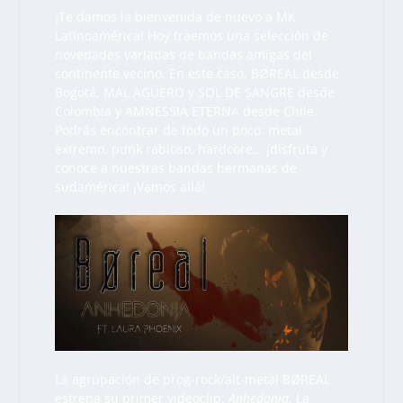
¡Te damos la bienvenida de nuevo a MK
Latinoamérica! Hoy traemos una selección de
novedades variadas de bandas amigas del
continente vecino. En este caso, BØREAL desde
Bogotá, MAL AGÜERO y SOL DE SANGRE desde
Colombia y AMNESSIA ETERNA desde Chile.
Podrás encontrar de todo un poco: metal
extremo, punk rabioso, hardcore… ¡disfruta y
conoce a nuestras bandas hermanas de
sudamérica! ¡Vamos allá!
La agrupación de prog-rock/alt-metal BØREAL
estrena su primer videoclip:
Anhedonia
. La