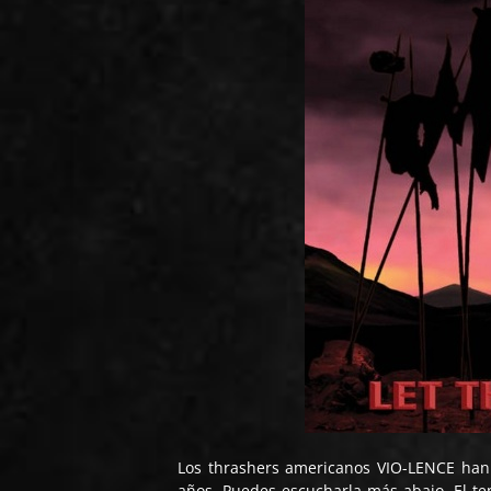
Los thrashers americanos VIO-LENCE han
años. Puedes escucharla más abajo. El t