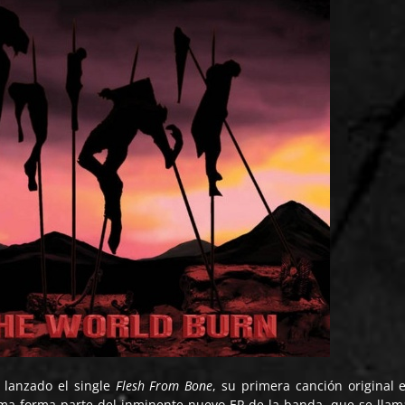
 lanzado el single
Flesh From Bone
, su primera canción original 
ema forma parte del inminente nuevo EP de la banda, que se lla