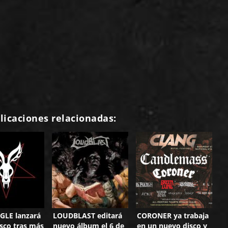
licaciones relacionadas:
GLE lanzará
LOUDBLAST editará
CORONER ya trabaja
sco tras más
nuevo álbum el 6 de
en un nuevo disco y