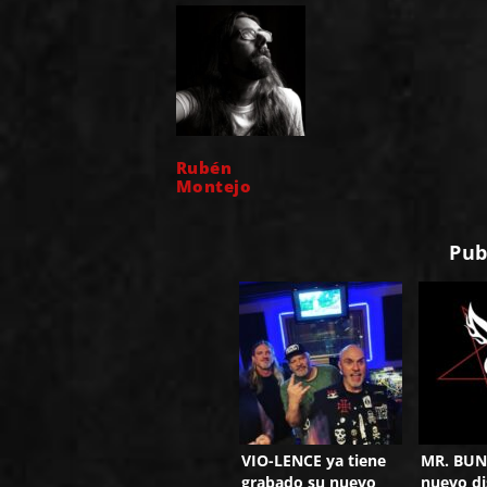
Rubén
Montejo
Pub
VIO-LENCE ya tiene
MR. BUN
grabado su nuevo
nuevo di