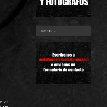
en 29
ma
Let