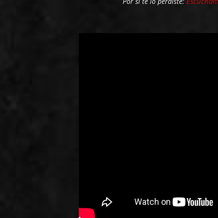
Escucham
Por si te lo perdiste: