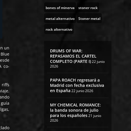
bones of minerva
stoner rock
metal alternativo
Stoner metal
rock alternativo
En un
DRUMS OF WAR:
 Blue
REPASAMOS EL CARTEL
desde
COMPLETO (PARTE I)
22 junio
A co-
2026
PAPA ROACH regresará a
riffs
Madrid con fecha exclusiva
en España
iaje.
22 junio 2026
tando
 guía
MY CHEMICAL ROMANCE:
lgas,
la banda sonora de julio
para los españoles
21 junio
2026
clado