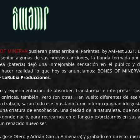
OF MINERVA
pusieran patas arriba el Parèntesi by AMFest 2021. 
esentar algunas de sus nuevas canciones, la banda formada por
Nerea (batería) dejó una inmejorable sensación en el público y 
a hacer realidad lo que hoy os anunciamos: BONES OF MINERV
y
LaRubia Producciones
.
 y experimentación, de absorber, transformar e interpretar. Los 
oníricas, también. Pero son otras. Han vuelto diferentes de ese v
vo trabajo, sacan todo ese inusitado furor interno que han ido ges
 una criatura de ensoñación, una deidad de la naturaleza, que nos
 donde nació, para recrearnos en el fango y exorcizarnos en sus a
 un renacido nuevo ser.
ls (José Otero y Adrián García Almenara) y grabado en directo, mez