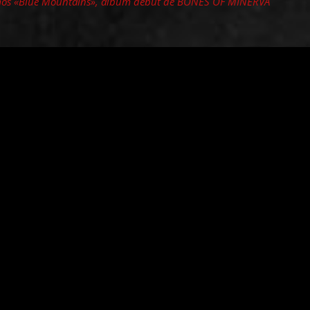
os «Blue Mountains», álbum debut de BONES OF MINERVA