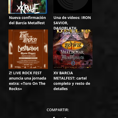
Nueva confirmación
Una de vídeos: IRON
del Barcia Metalfest
SAVIOR,
DAGORLATH,
REAKTION,
ENDERNITY y
SALTIMBANKYA
Z! LIVE ROCK FEST
XV BARCIA
anuncia una jornada
METALFEST: cartel
extra: «Toro On The
completo y resto de
Rocks»
detalles
COMPARTIR: