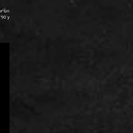
or un
’90 y