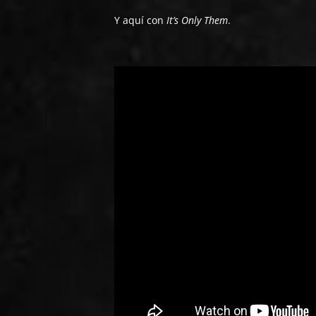
Y aquí con
It’s Only Them
.