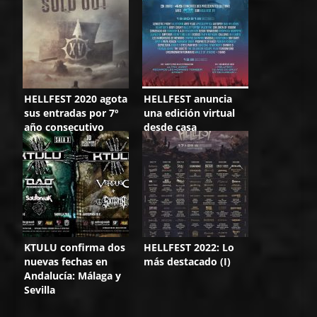
HELLFEST 2020 agota
HELLFEST anuncia
sus entradas por 7º
una edición virtual
año consecutivo
desde casa
KTULU confirma dos
HELLFEST 2022: Lo
nuevas fechas en
más destacado (I)
Andalucía: Málaga y
Sevilla