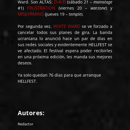
D-A-D
Ward. Son ALTAS:
(sábado 21 –
mainstage
FRUSTRATION
#1)
(viernes 20 –
warzone
) y
MISþYRMING
(jueves 19 –
temple
).
WHITE WARD
Por segunda vez,
se ve forzado a
cancelar todos sus planes de gira. La banda
ucraniana lo anunció hace un par de días en
sus redes sociales y evidentemente HELLFEST se
ve afectado. El festival espera poder recibirles
en una próxima edición, les manda sus mejores
deseos.
Ya solo quedan 76 días para que arranque
HELLFEST.
Autores:
Redactor