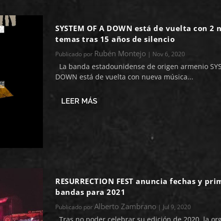
SYSTEM OF A DOWN está de vuelta con 2 
temas tras 15 años de silencio
Rubén Montejo
Publicado por
|
Nov 6, 2020
La banda estadounidense de origen armenio SY
DOWN está de vuelta con nueva música...
LEER MÁS
RESURRECTION FEST anuncia fechas y pri
bandas para 2021
Alberto Zambrano
Publicado por
|
Jul 9, 2020
Tras no poder celebrar su edición de 2020, la or