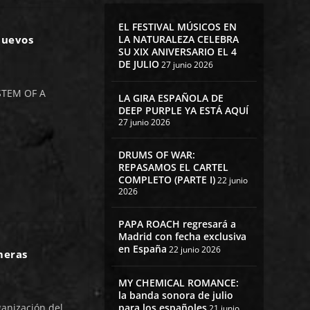
EL FESTIVAL MÚSICOS EN
LA NATURALEZA CELEBRA
nuevos
SU XIX ANIVERSARIO EL 4
DE JULIO
27 junio 2026
STEM OF A
LA GIRA ESPAÑOLA DE
DEEP PURPLE YA ESTÁ AQUÍ
27 junio 2026
DRUMS OF WAR:
REPASAMOS EL CARTEL
COMPLETO (PARTE I)
22 junio
2026
PAPA ROACH regresará a
Madrid con fecha exclusiva
en España
22 junio 2026
meras
MY CHEMICAL ROMANCE:
la banda sonora de julio
ganización del
para los españoles
21 junio