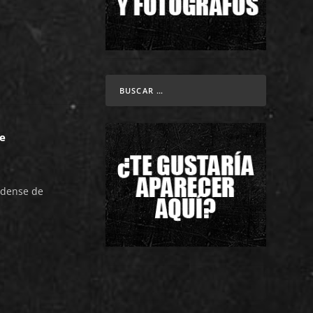
e
idense de