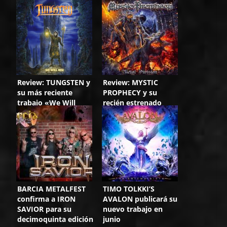
Review: TUNGSTEN y
Review: MYSTIC
su más reciente
PROPHECY y su
trabajo «We Will
recién estrenado
Rise» no te dejará
«Metal Division»
indiferente
BARCIA METALFEST
TIMO TOLKKI’S
confirma a IRON
AVALON publicará su
SAVIOR para su
nuevo trabajo en
decimoquinta edición
junio