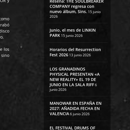
OR y
Reseña: THE SOULBREAKER
COMPANY regresa con
nuevo álbum, Sins.
15 junio
2026
 como
grabó
Junio, el mes de LINKIN
disco
PARK
15 junio 2026
o.
e los
Horarios del Resurrection
Fest 2026
 sino
13 junio 2026
LOS GRANADINOS
PHYSICAL PRESENTAN «A
NEW REALITY» EL 19 DE
JUNIO EN LA SALA RIFF
6
junio 2026
MANOWAR EN ESPAÑA EN
2027: AÑADIDA FECHA EN
VALENCIA
6 junio 2026
EL FESTIVAL DRUMS OF