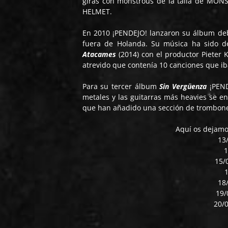
giras con monstrous de la talla de 
HELMET.
En 2010 ¡PENDEJO! lanzaron su álbum d
fuera de Holanda. Su música ha sido de
Atacames
(2014) con el productor Pieter 
atrevido que contenía 10 canciones que ib
Para su tercer álbum
Sin Vergüenza
¡PEND
metales y las guitarras más heavies se e
que han añadido una sección de trombones
Aquí os dejamos
13
1
15/
1
18/
19/
20/