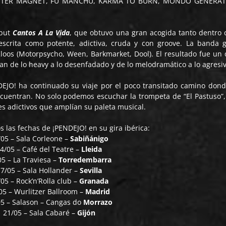
MONSTER MAGNET, FU MANCHU, KARMA TO BURN, MONDO GENERAT
ebut
Cantos A La Vida
, que obtuvo una gran acogida tanto dentro
scrita como potente, adictiva, cruda y con groove. La banda 
Kloos (Motorpsycho, Ween, Barkmarket, Dool). El resultado fue un 
an de lo heavy a lo desenfadado y de lo melodramático a lo agresiv
EJO! ha continuado su viaje por el poco transitado camino dond
ncuentran. No solo podemos escuchar la trompeta de “El Pastuso”,
 adictivos que amplían su paleta musical.
 las fechas de ¡PENDEJO! en su gira ibérica:
/05 – Sala Corleone –
Sabiñánigo
4/05 – Café del Teatre –
Lleida
05 – La Traviesa –
Torredembarra
7/05 – Sala Hollander –
Sevilla
05 – Rock’n’Rolla club –
Granada
05 – Wurlitzer Ballroom –
Madrid
05 – Salason – Cangas do
Morrazo
21/05 – Sala Cabaré –
Gijón