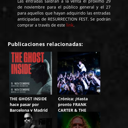
Las entradas saldrán a la venta el próximo 29
de noviembre para el público general y el 27
para aquellos que hayan adquirido las entradas
anticipadas de RESURRECTION FEST. Se podrán
link
comprar a través de este
.
Publicaciones relacionadas:
THE GHOST INSIDE
Crónica: ¡Hasta
hace pasar por
pronto FRANK
Barcelona y Madrid
CARTER & THE
su gira europea
RATTLESNAKES! (11-
Searching For Solace
11-24)